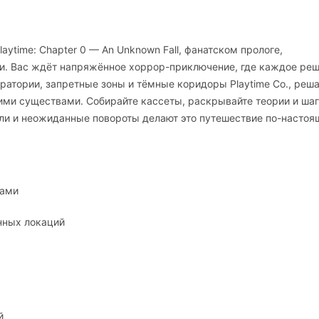
ytime: Chapter 0 — An Unknown Fall, фанатском прологе,
и. Вас ждёт напряжённое хоррор-приключение, где каждое ре
атории, запретные зоны и тёмные коридоры Playtime Co., реш
ми существами. Собирайте кассеты, раскрывайте теории и шаг
али и неожиданные повороты делают это путешествие по-насто
чами
нных локаций
й