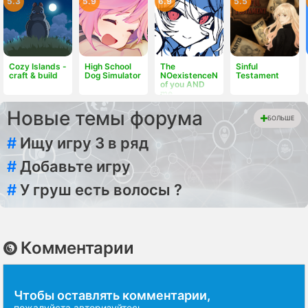
5.3
5.9
6.9
5.5
Cozy Islands -
High School
The
Sinful
craft & build
Dog Simulator
NOexistenceN
Testament
of you AND
me
Новые темы форума
БОЛЬШЕ
#
Ищу игру 3 в ряд
#
Добавьте игру
#
У груш есть волосы ?
Комментарии
Чтобы оставлять комментарии,
пожалуйста
авторизуйтесь
.