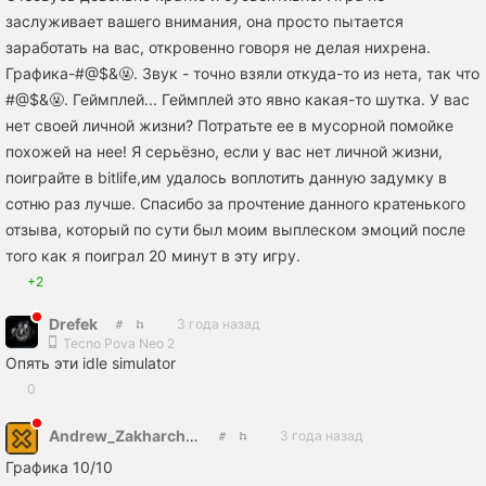
заслуживает вашего внимания, она просто пытается
заработать на вас, откровенно говоря не делая нихрена.
Графика-#@$&🤬. Звук - точно взяли откуда-то из нета, так что
#@$&🤬. Геймплей... Геймплей это явно какая-то шутка. У вас
нет своей личной жизни? Потратьте ее в мусорной помойке
похожей на нее! Я серьёзно, если у вас нет личной жизни,
поиграйте в bitlife,им удалось воплотить данную задумку в
сотню раз лучше. Спасибо за прочтение данного кратенького
отзыва, который по сути был моим выплеском эмоций после
того как я поиграл 20 минут в эту игру.
+2
Drefek
3 года назад
Tecno Pova Neo 2
Опять эти idle simulator
0
Andrew_Zakharchenko2003
3 года назад
Графика 10/10