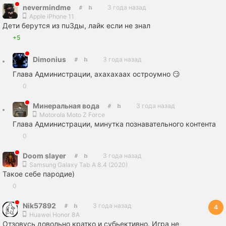
nevermindme
3 года назад
Apple iPhone 11
Дети берутся из пu3ды, лайк если не знал
+5
Dimonius
3 года назад
Глава Администрации, ахахахаах остроумно 😏
0
Минеральная вода
3 года назад
Motorola Moto Z Force
Глава Администрации, минутка познавательного контента
0
Doom slayer
3 года назад
Samsung Galaxy Tab A 8.4 (2020)
Такое себе пародие)
0
Nik57892
3 года назад
4
Huawei Honor 8A
Отзовусь довольно кратко и субьективно. Игра не