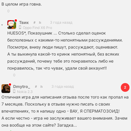
В целом игра говна.
0
Твик
3 года назад
Oppo Find X6 Pro
HUESOS*, Показушник ... Столько сделал оценок
бесполезных с какими-то непонятными рассуждениями.
Посмотри, внизу люди пишут, рассуждают, оценивают.
А ты выкинула какой-то кринж непонятный, без всяких
рассуждений, почему тебе это понравилось либо не
понравилось, так что чувак, удали свой аккаунт!!
0
Dmytro_
3 года назад
2
Nokia 2.3
Отличная игра для написания отзыва после того как пропал на
7 месяцев. Поскольку в отзыве нужно писать о своих
впечатлениях, то я напишу одно - ВАУ, Я СПЕРМАТОЗОИД!
А если честно - игра не заслуживает вашего внимания. Зачем
она вообще на этом сайте? Загадка...