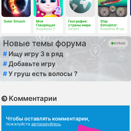
Solar Smash
Моя
География:
Ship
Говорящая
страны мира
Simulator:
Анджела 2
(игра)
Корабли Игра
Новые темы форума
БОЛЬШЕ
#
Ищу игру 3 в ряд
#
Добавьте игру
#
У груш есть волосы ?
Комментарии
Чтобы оставлять комментарии,
пожалуйста
авторизуйтесь
.