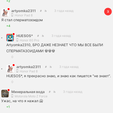
+2
artyomka2311
3 года назад
3
Honor Pad 8
Я стал сперматозоидом
+4
HUESOS*
3 года назад
Honor 60 Pro
Artyomka2310, БРО ДАЖЕ НЕЗНАЕТ ЧТО МЫ ВСЕ БЫЛИ
СПЕРМАТАЗОИДАМИ 💀💀💀
0
artyomka2311
3 года назад
Honor Pad 8
HUESOS*, я прекрасно знаю, и знаю как пишется "не знает".
0
Минеральная вода
3 года назад
Motorola Moto Z Force
Ужас, на что я нажал 🥶
+1