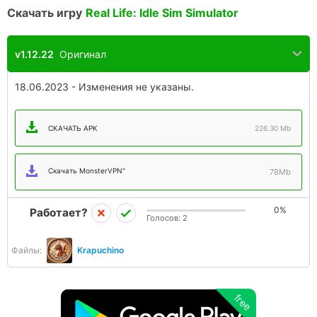
Скачать игру
Real Life: Idle Sim Simulator
v1.12.22
Оригинал
18.06.2023 - Изменения не указаны.
СКАЧАТЬ APK
226.30 Mb
Скачать MonsterVPN"
78Mb
0%
Работает?
Голосов:
2
Файлы:
Krapuchino
free