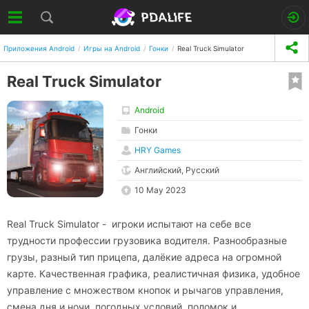
Приложения Android
Игры на Android
Гонки
Real Truck Simulator
Real Truck Simulator
Android
Гонки
HRY Games
Английский, Русский
10 May 2023
Real Truck Simulator - игроки испытают на себе все
трудности профессии грузовика водителя. Разнообразные
грузы, разный тип прицепа, далёкие адреса на огромной
карте. Качественная графика, реалистичная физика, удобное
управление с множеством кнопок и рычагов управления,
смена дня и ночи, погодных условий, поломок и