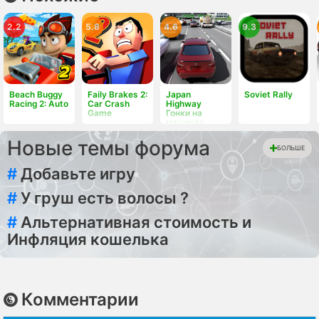
2.2
5.8
4.6
9.3
Beach Buggy
Faily Brakes 2:
Japan
Soviet Rally
Racing 2: Auto
Car Crash
Highway
Game
Гонки на
машинах
Новые темы форума
БОЛЬШЕ
#
Добавьте игру
#
У груш есть волосы ?
#
Альтернативная стоимость и
Инфляция кошелька
Комментарии