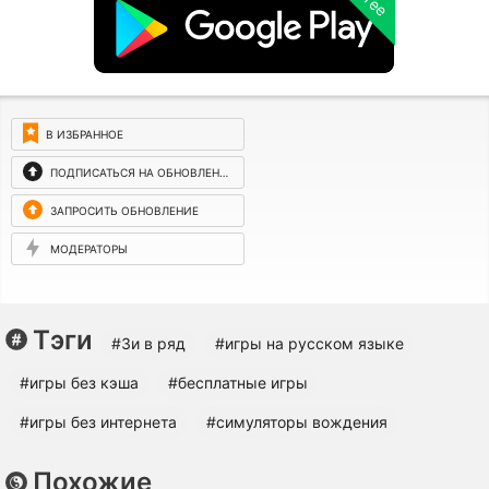
free
В ИЗБРАННОЕ
ПОДПИСАТЬСЯ НА ОБНОВЛЕНИЯ
ЗАПРОСИТЬ ОБНОВЛЕНИЕ
МОДЕРАТОРЫ
Тэги
#3и в ряд
#игры на русском языке
#игры без кэша
#бесплатные игры
#игры без интернета
#симуляторы вождения
Похожие