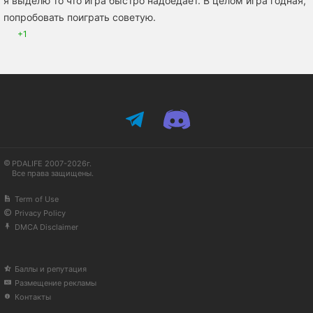
я выделю то что игра быстро надоедает. В целом игра годная,
попробовать поиграть советую.
+1
PDALIFE 2007-2026г.
Все права защищены.
Term of Use
Privacy Policy
DMCA Disclaimer
Баллы и репутация
Размещение рекламы
Контакты