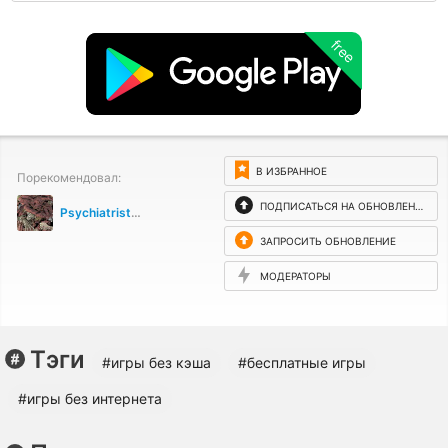
free
В ИЗБРАННОЕ
Порекомендовал:
ПОДПИСАТЬСЯ НА ОБНОВЛЕНИЯ
Psychiatrist39;s dream
ЗАПРОСИТЬ ОБНОВЛЕНИЕ
МОДЕРАТОРЫ
Тэги
#игры без кэша
#бесплатные игры
#игры без интернета