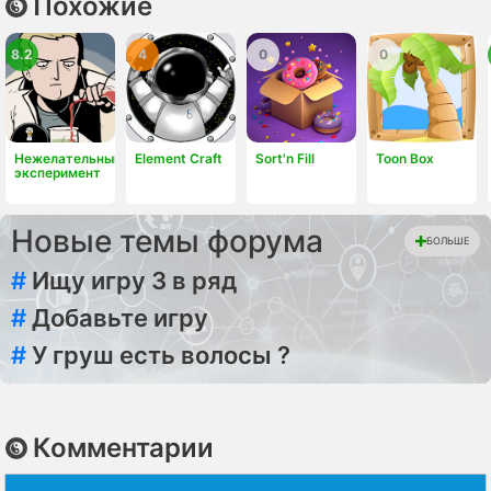
Похожие
8.2
4
0
0
Нежелательный
Element Craft
Sort'n Fill
Toon Box
эксперимент
Новые темы форума
БОЛЬШЕ
#
Ищу игру 3 в ряд
#
Добавьте игру
#
У груш есть волосы ?
Комментарии