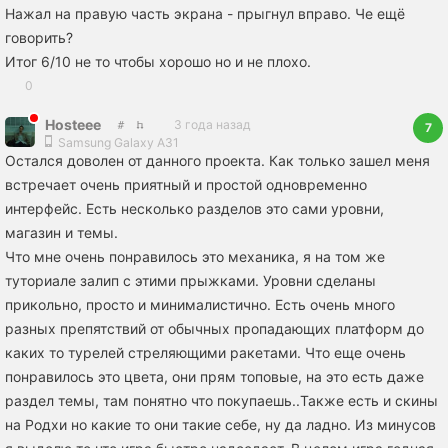
Нажал на правую часть экрана - прыгнул вправо. Че ещё
говорить?
Итог 6/10 не то чтобы хорошо но и не плохо.
0
Hosteee
3 года назад
7
Samsung Galaxy A31
Остался доволен от данного проекта. Как только зашел меня
встречает очень приятный и простой одновременно
интерфейс. Есть несколько разделов это сами уровни,
магазин и темы.
Что мне очень понравилось это механика, я на том же
туториале залип с этими прыжками. Уровни сделаны
прикольно, просто и минималистично. Есть очень много
разных препятствий от обычных пропадающих платформ до
каких то турелей стреляющими ракетами. Что еще очень
понравилось это цвета, они прям топовые, на это есть даже
раздел темы, там понятно что покупаешь..Также есть и скины
на Родхи но какие то они такие себе, ну да ладно. Из минусов