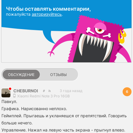
Чтобы оставлять комментарии,
пожалуйста
авторизуйтесь
.
ОБСУЖДЕНИЕ
ОТЗЫВЫ
CHEBURNOI
3 года назад
6
Xiaomi Redmi Note 3 Pro 16GB
Павкул.
Графика. Нарисованно неплохо.
Геймплей. Прыгаешь и укланяешся от препятствий. Говорить
больше нечего.
Управление. Нажал на левую часть экрана - прыгнул влево.