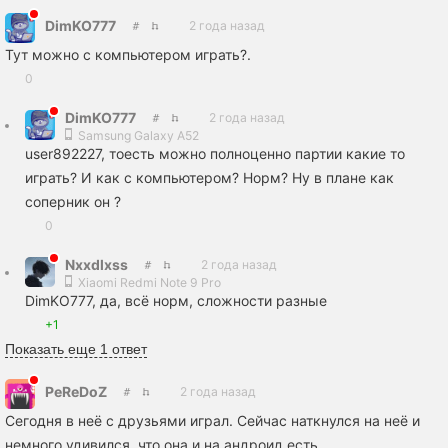
DimKO777
2 года назад
Тут можно с компьютером играть?.
0
DimKO777
2 года назад
Samsung Galaxy A52
user892227, тоесть можно полноценно партии какие то
играть? И как с компьютером? Норм? Ну в плане как
соперник он ?
0
Nxxdlxss
2 года назад
Xiaomi Redmi Note 9 Pro
DimKO777, да, всё норм, сложности разные
+1
Показать еще 1 ответ
PeReDoZ
2 года назад
Сегодня в неё с друзьями играл. Сейчас наткнулся на неё и
немного удивился, что она и на андроид есть.