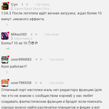
Сyп
год назад
Xiaomi Black Shark 5 Pro
1.34.3 После логотипа идёт вечная загрузка, ждал более 10
минут ,никакого эффекта.
0
MikeziXD
год назад
Infinix Note 3
Еноты? 10 из 10 ✋😎🤚
+1
user896682
год назад
Кооп работает?
0
user796558
год назад
Отличный порт настолки жаль нет редактора фракции (для
тех кто не знаком с сообществом корней) у нас любят
создавать фантастические фракции и бродяг если поискать
хорошо можно найти распечатки планшетов и фишек а вот