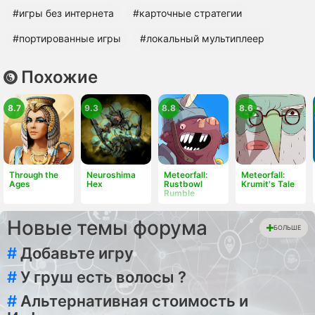
#игры без интернета
#карточные стратегии
#портированные игры
#локальный мультиплеер
Похожие
8.7
9.3
8.8
8.6
Through the
Neuroshima
Meteorfall:
Meteorfall:
Ages
Hex
Rustbowl
Krumit's Tale
Rumble
Новые темы форума
БОЛЬШЕ
#
Добавьте игру
#
У груш есть волосы ?
#
Альтернативная стоимость и