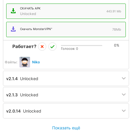
СКАЧАТЬ APK
443.91 Mb
Unlocked
Скачать MonsterVPN"
78Mb
0%
Работает?
Голосов:
0
Файлы:
Niko
v2.1.4
Unlocked
v2.1.3
Unlocked
v2.0.14
Unlocked
Показать ещё