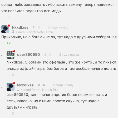
солдат либо заказывать либо искать замену теперь надеемся
что появится редактор или моды
0
Nxxdlxss
2 года назад
Xiaomi Redmi Note 9 Pro
Прикольно, но с ботами не оч, тут надо с друзьями собираться
+2
user890950
2 года назад
Nxxdlxss, С ботами это оффлайн , это же круто , а то пихают
иногда оффлайн игры без ботов и там вообще нечего делать
0
Nxxdlxss
2 года назад
Xiaomi Redmi Note 9 Pro
user890950, так я ничего против ботов не имею, есть и
есть, классно, но с ними просто скучно, тут надо с
друзьями играть
0