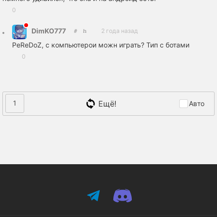
0
DimKO777
2 года назад
PeReDoZ, с компьютерои можн играть? Тип с ботами
0
Ещё!
1
Авто