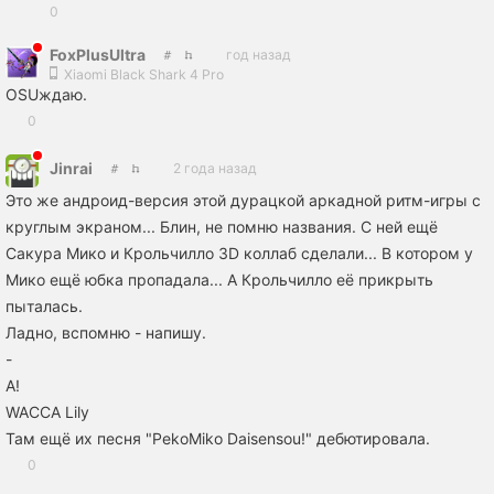
0
FoxPlusUltra
год назад
Xiaomi Black Shark 4 Pro
OSUждаю.
0
Jinrai
2 года назад
Это же андроид-версия этой дурацкой аркадной ритм-игры с
круглым экраном... Блин, не помню названия. С ней ещё
Сакура Мико и Крольчилло 3D коллаб сделали... В котором у
Мико ещё юбка пропадала... А Крольчилло её прикрыть
пыталась.
Ладно, вспомню - напишу.
-
А!
WACCA Lily
Там ещё их песня "PekoMiko Daisensou!" дебютировала.
0