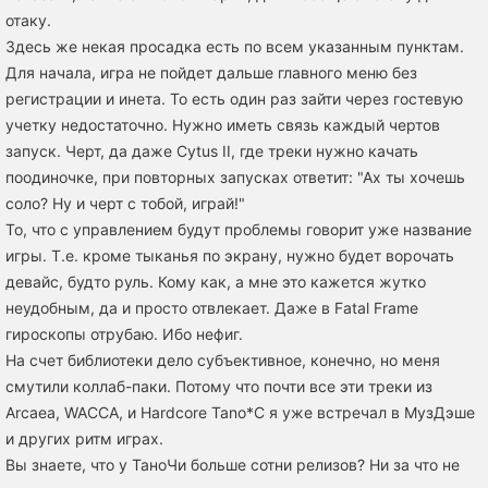
отаку.
Здесь же некая просадка есть по всем указанным пунктам.
Для начала, игра не пойдет дальше главного меню без
регистрации и инета. То есть один раз зайти через гостевую
учетку недостаточно. Нужно иметь связь каждый чертов
запуск. Черт, да даже Cytus II, где треки нужно качать
поодиночке, при повторных запусках ответит: "Ах ты хочешь
соло? Ну и черт с тобой, играй!"
То, что с управлением будут проблемы говорит уже название
игры. Т.е. кроме тыканья по экрану, нужно будет ворочать
девайс, будто руль. Кому как, а мне это кажется жутко
неудобным, да и просто отвлекает. Даже в Fatal Frame
гироскопы отрубаю. Ибо нефиг.
На счет библиотеки дело субъективное, конечно, но меня
смутили коллаб-паки. Потому что почти все эти треки из
Arcaea, WACCA, и Hardcore Tano*C я уже встречал в МузДэше
и других ритм играх.
Вы знаете, что у ТаноЧи больше сотни релизов? Ни за что не