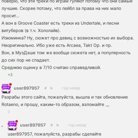
поверю, что эти треки по играм гуляют потому что они самые
лучшие. Скорее потому, что лейбл за права на них мало
просит...
А вон в Groove Coaster есть треки из Undertale, и песни
витуберов (в т.ч. Хололайв).
Изюминка? Ну, сюжет про девиц с возможностью их выбора.
Неоригинально. Ибо уже есть Arcaea, Takt Op. и пр.
Вон, в МузДэше том же вообще сюжета нет, а популярность
до сих пор не спадает.
Среднюю оценку в 7/10 считаю справедливой.
+3
user897957
год назад
Разрабы этого сайта, пожалуйста, вышла и так обновление
Rotaeno, и прошу, каким-то образом, взломайте ._.
0
user897957
год назад
user897957, пожалуйста, разрабы сделайте