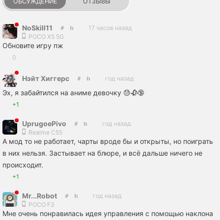
ОБСУЖДЕНИЕ
ОТЗЫВЫ
NoSkill11
17 часов назад
POCO X5 5G
Обновите игру пж
0
Нэйт Хиггерс
год назад
Эх, я забайтился на аниме девочку 😓🥀🔞
+1
UprugoePivo
год назад
Realme C55
А мод то не работает, чарты вроде бы и открыты, но поиграть
в них нельзя. Застывает на блюре, и всё дальше ничего не
происходит.
+1
Mr...Robot
год назад
POCO F3
Мне очень понравилась идея управления с помощью наклона