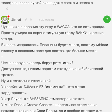
телефона, после cytus2 очень даже свежо и неплохо
0
7
Jinrai
год назад
Чуть ниже я сравнил эту игру с WACCA, что не есть правда.
Просто увидел на скрине титульную гёрлу ВАККИ, и решил,
что да.
Виноват, исправлюсь. Писанины будет много, поэтому мЫсли
изложу в основном поле для постов, где больше места.
-
Чем в первую очередь берут ритм-игры?
Доступностью, низким порогом вхождения, и библиотекой
треков.
Ну и желательно изюминкой.
У корейских DJMax и EZ "изюминка" - это лютая
хардкорность.
У игр Rayark-а - ВНЕЗАПНО атмосфера и сюжет.
У Muse Dash и Groove Coaster - нереальное стремление
показать, какие они Свои Парни, дв и вообще от отаку для