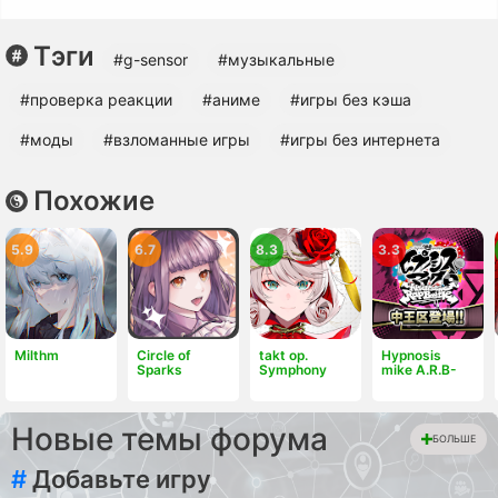
Тэги
#g-sensor
#музыкальные
#проверка реакции
#аниме
#игры без кэша
#моды
#взломанные игры
#игры без интернета
Похожие
5.9
6.7
8.3
3.3
Milthm
Circle of
takt op.
Hypnosis
Sparks
Symphony
mike A.R.B-
Новые темы форума
БОЛЬШЕ
#
Добавьте игру