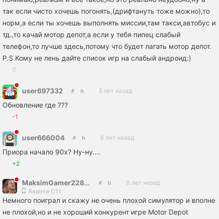
так если чисто хочешь погонять,(дрифтануть тоже можно),то
норм,а если ты хочешь выполнять миссии,там такси,автобус и
тд.,то качай мотор депот,а если у тебя пипец слабый
телефон,то лучше здесь,потому что будет лагать мотор депот.
P.S Кому не лень дайте список игр на слабый андроид:)
0
user697332
5 лет назад
Обновление где ???
-1
user666004
6 лет назад
Приора начало 90х? Ну-ну....
+2
MaksimGamer228777
6 лет назад
Realme C11
Немного поиграл и скажу не очень плохой симулятор и вполне
не плохой,но и не хороший конкурент игре Motor Depot