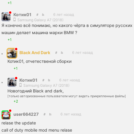
+1
Котик01
6 лет назад
Samsung Galaxy A7 (2018)
Я конечно всё понимаю, но какого чёрта в симуляторе русских
машин делает машина марки BMW ?
+1
Black And Dark
6 лет назад
Котик01, отчетественой сборки
+1
Котик01
6 лет назад
Samsung Galaxy A7 (2018)
Новогодний Black and dark,
[только авторизованные пользователи могут видеть прикрепленные файлы]
+2
user664227
6 лет назад
relase the update
call of duty mobile mod menu relase