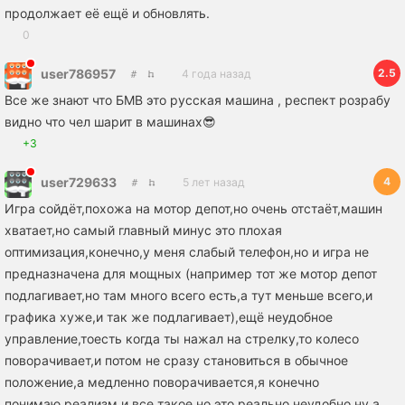
продолжает её ещё и обновлять.
0
2.5
user786957
4 года назад
Все же знают что БМВ это русская машина , респект розрабу
видно что чел шарит в машинах😎
+3
4
user729633
5 лет назад
Игра сойдёт,похожа на мотор депот,но очень отстаёт,машин
хватает,но самый главный минус это плохая
оптимизация,конечно,у меня слабый телефон,но и игра не
предназначена для мощных (например тот же мотор депот
подлагивает,но там много всего есть,а тут меньше всего,и
графика хуже,и так же подлагивает),ещё неудобное
управление,тоесть когда ты нажал на стрелку,то колесо
поворачивает,и потом не сразу становиться в обычное
положение,а медленно поворачивается,я конечно
понимаю,реализм и все такое,но это реально неудобно,ну а