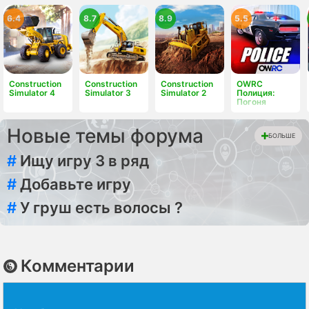
6.4
8.7
8.9
5.5
Construction
Construction
Construction
OWRC
Simulator 4
Simulator 3
Simulator 2
Полиция:
Погоня
Новые темы форума
БОЛЬШЕ
#
Ищу игру 3 в ряд
#
Добавьте игру
#
У груш есть волосы ?
Комментарии