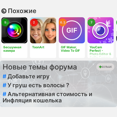
Похожие
9
2
6.3
7
Бесшумная
ToonArt
GIF Maker,
YouCam
камера
Video To GIF
Perfect -
Photo Editor &
Selfie Camera
App
Новые темы форума
БОЛЬШЕ
#
Добавьте игру
#
У груш есть волосы ?
#
Альтернативная стоимость и
Инфляция кошелька