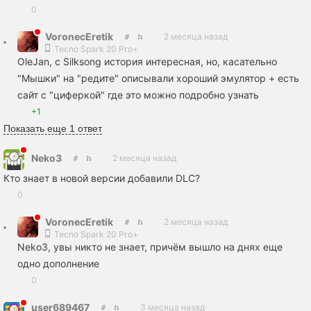
0
VoronecEretik
2 месяца назад
Tecno Spark 20 Pro+
OleJan, с Silksong история интересная, но, касательно
"Мышки" на "редите" описывали хороший эмулятор + есть
сайт с "циферкой" где это можно подробно узнать
+1
Показать еще 1 ответ
Neko3
2 месяца назад
Кто знает в новой версии добавили DLC?
0
VoronecEretik
2 месяца назад
Tecno Spark 20 Pro+
Neko3, увы никто не знает, причём вышло на днях еще
одно дополнение
0
user689467
3 месяца назад