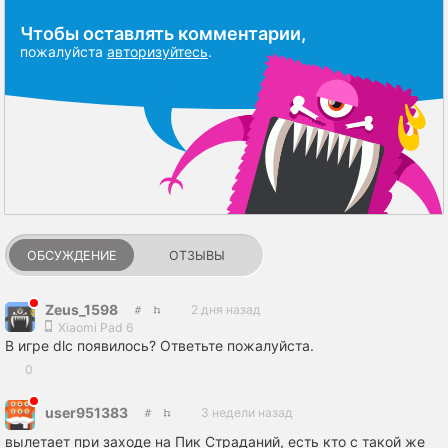
Чтобы оставлять комментарии,
пожалуйста
авторизуйтесь
.
ОБСУЖДЕНИЕ
ОТЗЫВЫ
Zeus_1598
2 дня назад
Xiaomi Pad 6
В игре dlc появилось? Ответьте пожалуйста.
0
user951383
3 недели назад
вылетает при заходе на Пик Страданий, есть кто с такой же