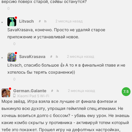
версию поверх старой, сэйвы останутся?
0
Litvach
2 месяца назад
SavaKrasava, конечно. Просто не удаляй старое
приложение и устанавливай новое.
0
SavaKrasava
2 месяца назад
Litvach, спасибо большое 👍 А то я в финальной главе и не
хотелось бы терять сохраненки))
0
German.Galante
2 месяца назад
7.5
Xiaomi Pad 5 Wi-Fi
Море звёзд. Игра взяла все лучшее от финала фэнтези и
выкинуло всю духоту, упрощая геймплей спец.итемами. Не
хочешь возиться долго с боссом? - убавь ему урон. Не знаешь
какие комбо скрыты у противника - активируй тотем который
тебе это покажет. Прошел игру на дефолтных настройках,