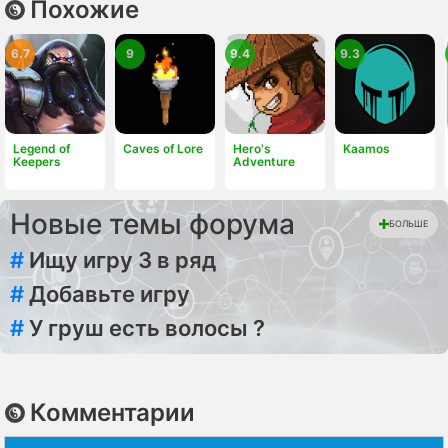
Похожие
6.7
9
9.4
9.3
Legend of
Caves of Lore
Hero's
Kaamos
Keepers
Adventure
Новые темы форума
БОЛЬШЕ
#
Ищу игру 3 в ряд
#
Добавьте игру
#
У груш есть волосы ?
Комментарии