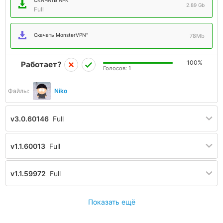
СКАЧАТЬ APK
2.89 Gb
Full
Скачать MonsterVPN"
78Mb
100%
Работает?
Голосов:
1
Файлы:
Niko
v3.0.60146
Full
v1.1.60013
Full
v1.1.59972
Full
Показать ещё