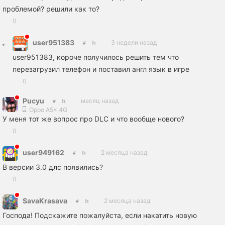
проблемой? решили как то?
0
user951383
3 недели назад
user951383, короче получилось решить тем что
перезагрузил телефон и поставил англ язык в игре
0
Pucyu
месяц назад
Oppo A5x 4G
У меня тот же вопрос про DLC и что вообще нового?
0
user949162
2 месяца назад
В версии 3.0 длс появились?
0
SavaKrasava
2 месяца назад
Господа! Подскажите пожалуйста, если накатить новую