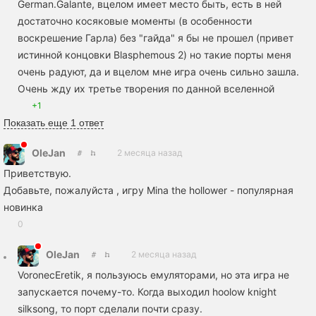
German.Galante, вцелом имеет место быть, есть в ней
достаточно косяковые моменты (в особенности
воскрешение Гарла) без "гайда" я бы не прошел (привет
истинной концовки Blasphemous 2) но такие порты меня
очень радуют, да и вцелом мне игра очень сильно зашла.
Очень жду их третье творения по данной вселенной
+1
Показать еще 1 ответ
OleJan
2 месяца назад
Приветствую.
Добавьте, пожалуйста , игру Mina the hollower - популярная
новинка
0
OleJan
2 месяца назад
VoronecEretik, я пользуюсь емуляторами, но эта игра не
запускается почему-то. Когда выходил hoolow knight
silksong, то порт сделали почти сразу.