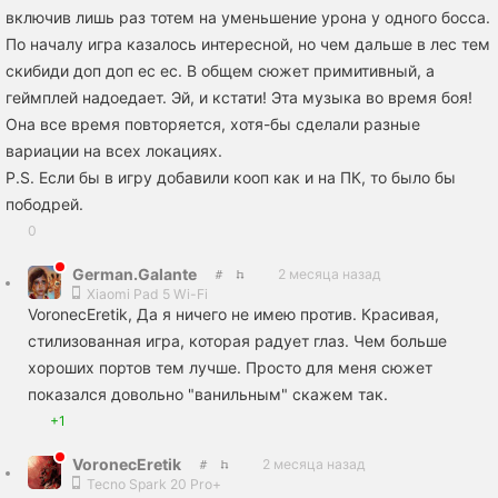
включив лишь раз тотем на уменьшение урона у одного босса.
По началу игра казалось интересной, но чем дальше в лес тем
скибиди доп доп ес ес. В общем сюжет примитивный, а
геймплей надоедает. Эй, и кстати! Эта музыка во время боя!
Она все время повторяется, хотя-бы сделали разные
вариации на всех локациях.
P.S. Если бы в игру добавили кооп как и на ПК, то было бы
пободрей.
0
German.Galante
2 месяца назад
Xiaomi Pad 5 Wi-Fi
VoronecEretik, Да я ничего не имею против. Красивая,
стилизованная игра, которая радует глаз. Чем больше
хороших портов тем лучше. Просто для меня сюжет
показался довольно "ванильным" скажем так.
+1
VoronecEretik
2 месяца назад
Tecno Spark 20 Pro+