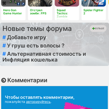
Hero Gon
Отстрел
Squad
Spider Fighter
Game Hunter
зомби : FPS
Tactics:
2
Zombie
Invasion
Новые темы форума
БОЛЬШЕ
#
Добавьте игру
#
У груш есть волосы ?
#
Альтернативная стоимость и
Инфляция кошелька
Комментарии
Чтобы оставлять комментарии,
пожалуйста
авторизуйтесь
.