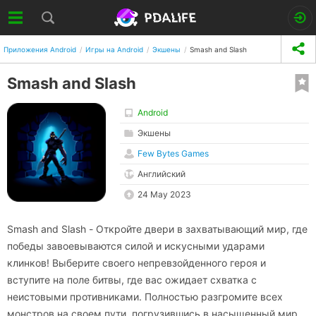
Приложения Android
Игры на Android
Экшены
Smash and Slash
Smash and Slash
Android
Экшены
Few Bytes Games
Английский
24 May 2023
Smash and Slash - Откройте двери в захватывающий мир, где
победы завоевываются силой и искусными ударами
клинков! Выберите своего непревзойденного героя и
вступите на поле битвы, где вас ожидает схватка с
неистовыми противниками. Полностью разгромите всех
монстров на своем пути, погрузившись в насыщенный мир