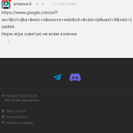
artemw3
4 года назад
https://www.google.com/url?
sa=t&rct=j&q=&esrc=s&source=web&cd=&cad=rja&uact=8&ved=
ostlNA
Норм игра советую не всем конечно
0
PDALIFE 2007-2026г.
Все права защищены.
Term of Use
Privacy Policy
DMCA Disclaimer