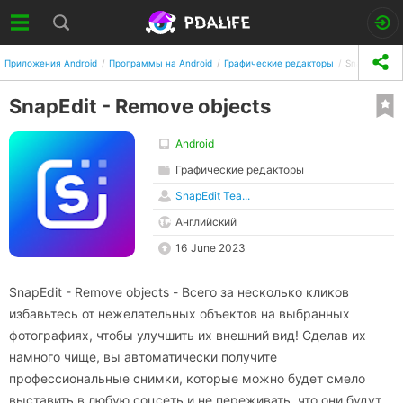
Приложения Android
Программы на Android
Графические редакторы
SnapEdit - R
SnapEdit - Remove objects
Android
Графические редакторы
SnapEdit Tea...
Английский
16 June 2023
SnapEdit - Remove objects - Всего за несколько кликов
избавьтесь от нежелательных объектов на выбранных
фотографиях, чтобы улучшить их внешний вид! Сделав их
намного чище, вы автоматически получите
профессиональные снимки, которые можно будет смело
выставить в любую соцсеть и не переживать, что они будут