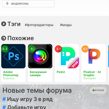
МОДЕРАТОРЫ
Тэги
#фоторедакторы
#моды
Похожие
8.3
9
2.1
6.1
Adobe
Бесшумная
PickU
Pixelcut - AI
Photoshop
камера
Graphic
Express
Designer
Новые темы форума
БОЛЬШЕ
#
Ищу игру 3 в ряд
#
Добавьте игру