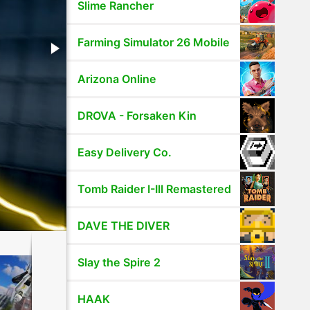
Slime Rancher
Farming Simulator 26 Mobile
Arizona Online
DROVA - Forsaken Kin
Easy Delivery Co.
Tomb Raider I-III Remastered
DAVE THE DIVER
Slay the Spire 2
HAAK