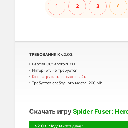
1
2
3
4
ТРЕБОВАНИЯ К
v
2.03
Версия ОС: Android 7.1+
Интернет: не требуется
Кэш загружать только с сайта!
Требуется свободного места: 200 Mb
Скачать игру
Spider Fuser: Her
v2.03
Мод: много денег