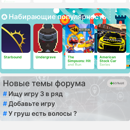
башня
Набирающие популярность
Starbound
Undergrave
The
American
Simpsons: Hit
Stock Car
and Run
Series
Новые темы форума
БОЛЬШЕ
#
Ищу игру 3 в ряд
#
Добавьте игру
#
У груш есть волосы ?