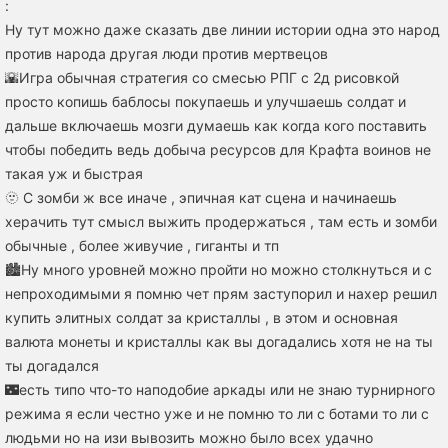
:
Ну тут можно даже сказать две линии истории одна это народ
против народа другая люди против мертвецов
🌇Игра обычная стратегия со смесью РПГ с 2д рисовкой
просто копишь баблосы покупаешь и улучшаешь солдат и
дальше включаешь мозги думаешь как когда кого поставить
чтобы победить ведь добыча ресурсов для Крафта воинов не
такая уж и быстрая
🫥 С зомби ж все иначе , эпичная кат сцена и начинаешь
херачить тут смысл выжить продержаться , там есть и зомби
обычные , более живучие , гиганты и тп
🏙️Ну много уровней можно пройти но можно столкнуться и с
непроходимыми я помню чет прям заступорил и нахер решил
купить элитных солдат за кристаллы , в этом и основная
валюта монеты и кристаллы как вы догадались хотя не на ты
ты догадался
🌃есть типо что-то наподобие аркады или не знаю турнирного
режима я если честно уже и не помню то ли с ботами то ли с
людьми но на изи вывозить можно было всех удачно