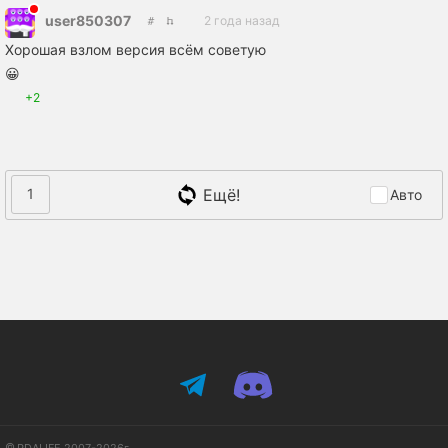
user850307
2 года назад
Хорошая взлом версия всём советую
😀
+2
Ещё!
1
Авто
PDALIFE 2007-2026г.