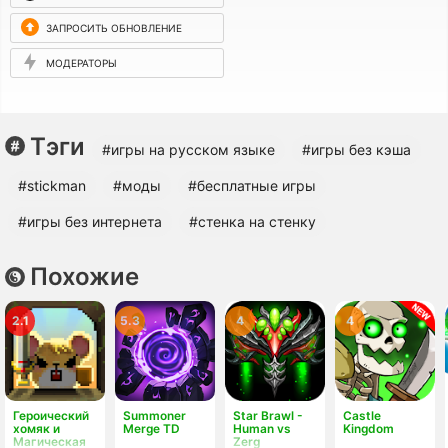
ЗАПРОСИТЬ ОБНОВЛЕНИЕ
МОДЕРАТОРЫ
Тэги
#игры на русском языке
#игры без кэша
#stickman
#моды
#бесплатные игры
#игры без интернета
#стенка на стенку
Похожие
2.1
5.3
4
4
Героический
Summoner
Star Brawl -
Castle
хомяк и
Merge TD
Human vs
Kingdom
Магическая
Zerg