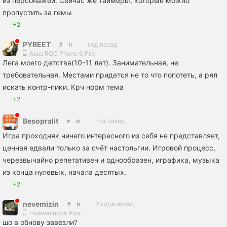
из персонажей. Сейчас же таймеры, которые можно
пропустить за гемы
+2
PYREET
год назад
Asus ROG Phone 6 Pro
Лега моего детства(10-11 лет). Занимательная, не
требовательная. Местами придется не то что попотеть, а рял
искать контр-пики. Крч норм тема
+2
Besopralit
год назад
Игра проходняк ничего интересного из себя не представляет,
ценная едвали только за счёт настольгии. Игровой процесс,
черезвычайно репетативен и однообразен, играфика, музыка
из конца нулевых, начала десятых.
+2
nevemizin
2 года назад
Huawei nova Plus
шо в обнову завезли?