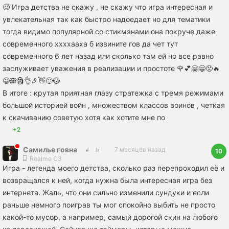
🥵 Игра детства не скажу , не скажу что игра интересная и
увлекательная так как быстро надоедает но для тематики
тогда видимо популярной со стикмэнами она покруче даже
современного ххххааха б извините гов да чет тут
современного 6 лет назад или сколько там ей но все равно
заслуживает уважения в реализации и простоте 🌹💕🤗😁😡🔥
😉🙈🗿👌🎉👋🙂😳
В итоге : крутая приятная глазу стратежка с тремя режимами
большой историей войн , множеством классов воинов , четкая
к скачиванию советую хотя как хотите мне по
+2
Самилье говна
7 месяцев назад
10
Realme C3
Игра - легенда моего детства, сколько раз перепроходил её и
возвращался к ней, когда нужна была интересная игра без
интернета. Жаль, что они сильно изменили сундуки и если
раньше немного поиграв ты мог спокойно выбить не просто
какой-то мусор, а например, самый дорогой скин на любого