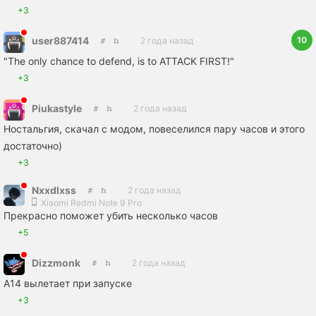
+3
10
user887414
2 года назад
"The only chance to defend, is to ATTACK FIRST!"
+3
Piukastyle
2 года назад
Ностальгия, скачал с модом, повеселился пару часов и этого
достаточно)
+3
Nxxdlxss
2 года назад
Xiaomi Redmi Note 9 Pro
Прекрасно поможет убить несколько часов
+5
Dizzmonk
2 года назад
А14 вылетает при запуске
+3