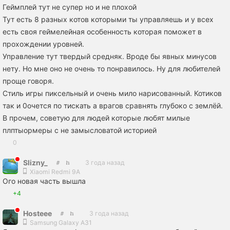
Геймплей тут не супер но и не плохой
Тут есть 8 разных котов которыми ты управляешь и у всех
есть своя геймелейная особенность которая поможет в
прохождении уровней.
Управление тут твердый средняк. Вроде бы явных минусов
нету. Но мне оно не очень то понравилось. Ну для любителей
проще говоря.
Стиль игры пиксельный и очень мило нарисованный. Котиков
так и 0очется по тискать а врагов сравнять глубоко с землёй.
В прочем, советую для людей которые любят милые
плптыормеры с не замысловатой историей
0
Slizny_
3 года назад
Xiaomi Redmi 9A
Ого новая часть вышла
+4
Hosteee
3 года назад
Samsung Galaxy A31