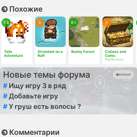
Похожие
7.8
5
8.1
5
Tails
Stranded on a
Bunny Forest
Cutlass and
Adventure
Raft
Coins:
Platformer
Новые темы форума
БОЛЬШЕ
#
Ищу игру 3 в ряд
#
Добавьте игру
#
У груш есть волосы ?
Комментарии