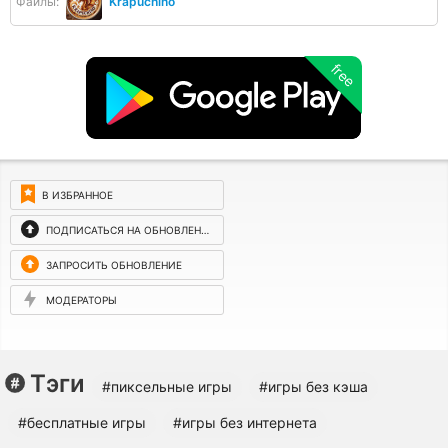
Файлы:
Krapuchino
free
В ИЗБРАННОЕ
ПОДПИСАТЬСЯ НА ОБНОВЛЕНИЯ
ЗАПРОСИТЬ ОБНОВЛЕНИЕ
МОДЕРАТОРЫ
Тэги
#пиксельные игры
#игры без кэша
#бесплатные игры
#игры без интернета