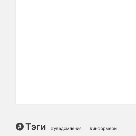
Тэги
#уведомления
#информеры