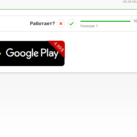
69.49 Mb
1
Работает?
Голосов:
1
4.99$