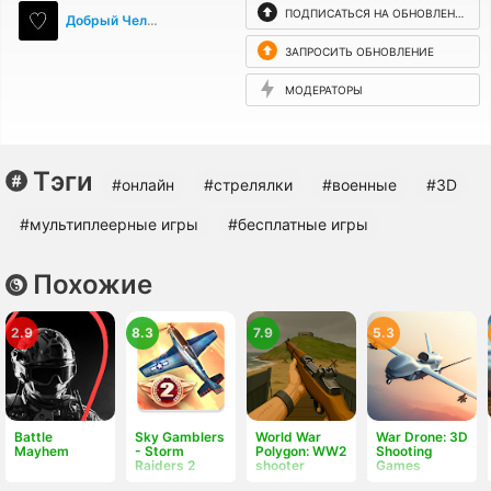
ПОДПИСАТЬСЯ НА ОБНОВЛЕНИЯ
Добрый Человек :3
ЗАПРОСИТЬ ОБНОВЛЕНИЕ
МОДЕРАТОРЫ
Тэги
#онлайн
#стрелялки
#военные
#3D
#мультиплеерные игры
#бесплатные игры
Похожие
2.9
8.3
7.9
5.3
Battle
Sky Gamblers
World War
War Drone: 3D
Mayhem
- Storm
Polygon: WW2
Shooting
Raiders 2
shooter
Games