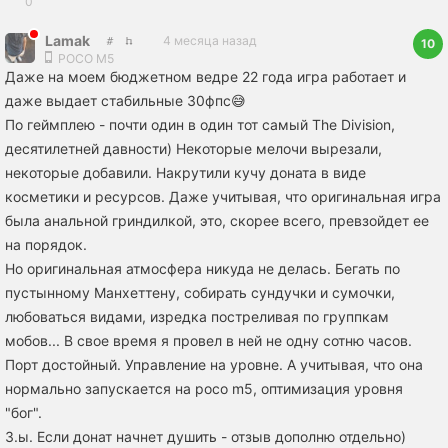
0
Lamak
4 месяца назад
10
POCO M5
Даже на моем бюджетном ведре 22 года игра работает и
даже выдает стабильные 30фпс😅
По геймплею - почти один в один тот самый The Division,
десятилетней давности) Некоторые мелочи вырезали,
некоторые добавили. Накрутили кучу доната в виде
косметики и ресурсов. Даже учитывая, что оригинальная игра
была анальной гриндилкой, это, скорее всего, превзойдет ее
на порядок.
Но оригинальная атмосфера никуда не делась. Бегать по
пустынному Манхеттену, собирать сундучки и сумочки,
любоваться видами, изредка постреливая по группкам
мобов... В свое время я провел в ней не одну сотню часов.
Порт достойный. Управление на уровне. А учитывая, что она
нормально запускается на poco m5, оптимизация уровня
"бог".
З.ы. Если донат начнет душить - отзыв дополню отдельно)