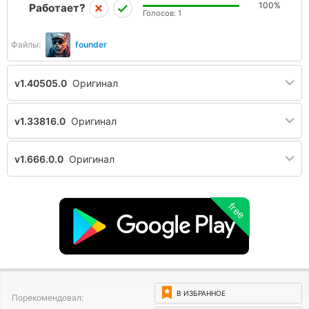
100%
Работает?
Голосов:
1
Файлы:
founder
v1.40505.0
Оригинал
v1.33816.0
Оригинал
v1.666.0.0
Оригинал
free
В ИЗБРАННОЕ
Порекомендовал: