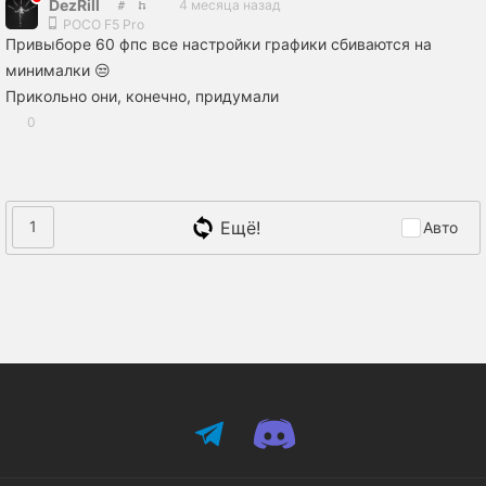
DezRill
4 месяца назад
POCO F5 Pro
Привыборе 60 фпс все настройки графики сбиваются на
минималки 😒
Прикольно они, конечно, придумали
0
Ещё!
1
Авто