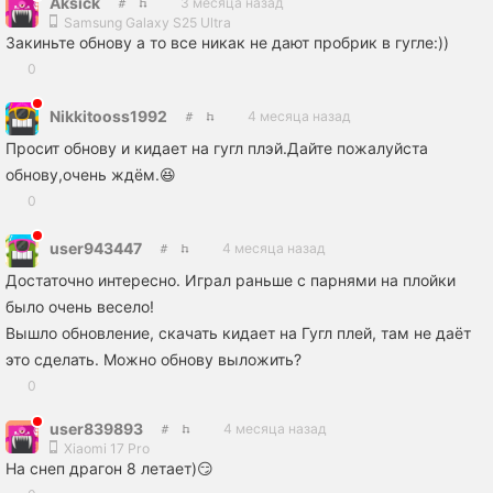
Aksick
3 месяца назад
Samsung Galaxy S25 Ultra
Закиньте обнову а то все никак не дают пробрик в гугле:))
0
Nikkitooss1992
4 месяца назад
Просит обнову и кидает на гугл плэй.Дайте пожалуйста
обнову,очень ждём.😆
0
user943447
4 месяца назад
Достаточно интересно. Играл раньше с парнями на плойки
было очень весело!
Вышло обновление, скачать кидает на Гугл плей, там не даёт
это сделать. Можно обнову выложить?
0
user839893
4 месяца назад
Xiaomi 17 Pro
На снеп драгон 8 летает)😏