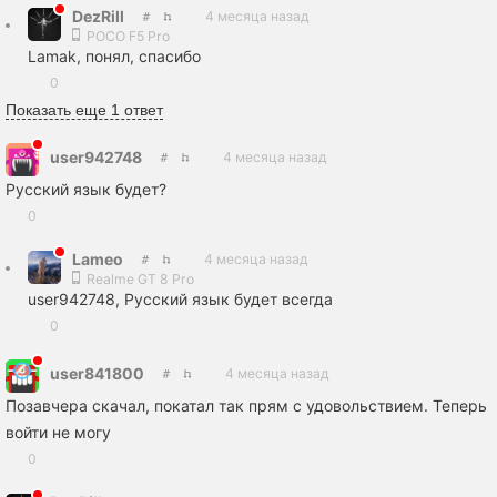
DezRill
4 месяца назад
POCO F5 Pro
Lamak, понял, спасибо
0
Показать еще 1 ответ
user942748
4 месяца назад
Русский язык будет?
0
Lameo
4 месяца назад
Realme GT 8 Pro
user942748, Русский язык будет всегда
0
user841800
4 месяца назад
Позавчера скачал, покатал так прям с удовольствием. Теперь
войти не могу
0