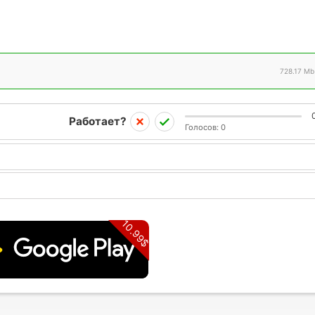
728.17 Mb
Работает?
Голосов:
0
10.99$