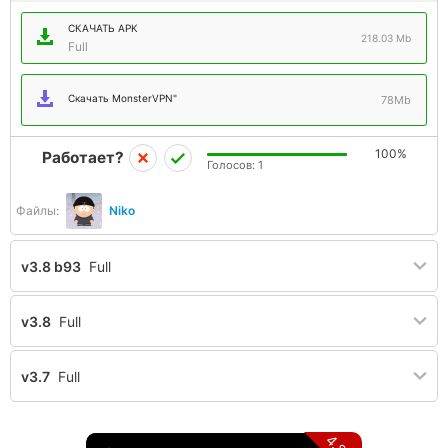
СКАЧАТЬ APK
218.03 Mb
Full
Скачать MonsterVPN"
78Mb
100%
Работает?
Голосов:
1
Файлы:
Niko
v3.8 b93
Full
v3.8
Full
v3.7
Full