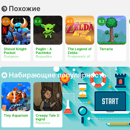
Похожие
6.4
8.4
4.7
9.2
Shovel Knight
Peglin - A
The Legend of
Terraria
Pocket
Pachinko
Zelda:
Dungeon
Roguelike
Fragments of
Power
Набирающие популярность
Tiny Aquarium
Creepy Tale 3:
Ingrid
Penance