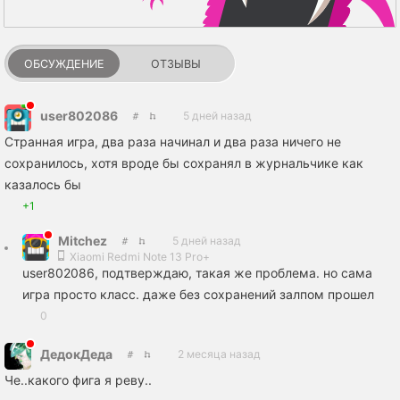
ОБСУЖДЕНИЕ
ОТЗЫВЫ
user802086
5 дней назад
Странная игра, два раза начинал и два раза ничего не
сохранилось, хотя вроде бы сохранял в журнальчике как
казалось бы
+1
Mitchez
5 дней назад
Xiaomi Redmi Note 13 Pro+
user802086, подтверждаю, такая же проблема. но сама
игра просто класс. даже без сохранений залпом прошел
0
ДедокДеда
2 месяца назад
Че..какого фига я реву..