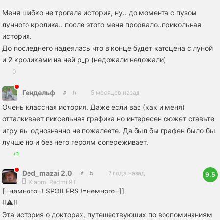
Меня шибко не трогала история, ну.. до момента с пузом
лунного кролика.. после этого меня прорвало..прикольная
история.
До последнего надеялась что в конце будет катсцена с луной
и 2 кроликами на ней p_p (недожали недожали)
0
Гендельф
5 месяцев назад
Очень классная история. Даже если вас (как и меня)
отталкивает пиксельная графика но интересен сюжет ставьте
игру вы однозначно не пожалеете. Да был бы графен было бы
лучше но и без него героям сопереживает.
+1
Ded_mazai 2.0
2 года назад
9.5
Xiaomi Redmi 9T
[=немного=! SPOILERS !=немного=]]
‼️⚠️‼️
Эта история о докторах, путешествующих по воспоминаниям