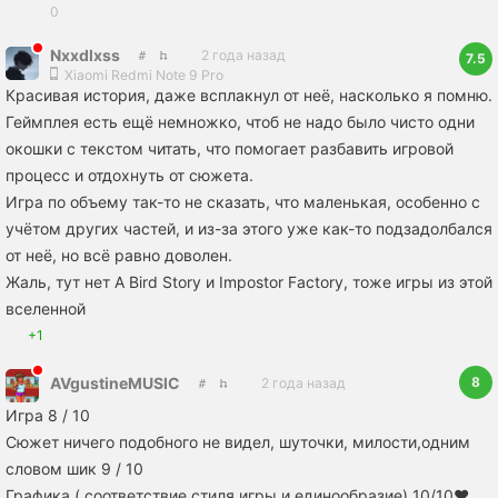
0
Nxxdlxss
2 года назад
7.5
Xiaomi Redmi Note 9 Pro
Красивая история, даже всплакнул от неё, насколько я помню.
Геймплея есть ещё немножко, чтоб не надо было чисто одни
окошки с текстом читать, что помогает разбавить игровой
процесс и отдохнуть от сюжета.
Игра по объему так-то не сказать, что маленькая, особенно с
учётом других частей, и из-за этого уже как-то подзадолбался
от неё, но всё равно доволен.
Жаль, тут нет A Bird Story и Impostor Factory, тоже игры из этой
вселенной
+1
8
AVgustineMUSIC
2 года назад
Игра 8 / 10
Сюжет ничего подобного не видел, шуточки, милости,одним
словом шик 9 / 10
Графика ( соответствие стиля игры и единообразие) 10/10❤