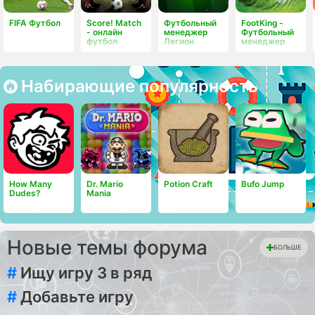
FIFA Футбол
Score! Match
Футбольный
FootKing -
- онлайн
менеджер
Футбольный
футбол
Легион
менеджер
Набирающие популярность
How Many
Dr. Mario
Potion Craft
Bufo Jump
Dudes?
Mania
Новые темы форума
БОЛЬШЕ
#
Ищу игру 3 в ряд
#
Добавьте игру