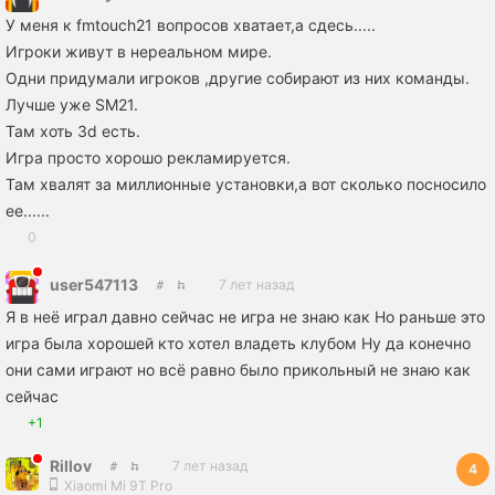
У меня к fmtouch21 вопросов хватает,а сдесь.....
Игроки живут в нереальном мире.
Одни придумали игроков ,другие собирают из них команды.
Лучше уже SM21.
Там хоть 3d есть.
Игра просто хорошо рекламируется.
Там хвалят за миллионные установки,а вот сколько посносило
ее......
0
user547113
7 лет назад
Я в неё играл давно сейчас не игра не знаю как Но раньше это
игра была хорошей кто хотел владеть клубом Ну да конечно
они сами играют но всё равно было прикольный не знаю как
сейчас
+1
Rillov
7 лет назад
4
Xiaomi Mi 9T Pro