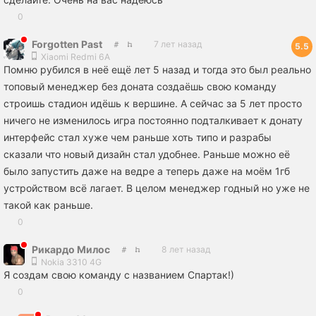
0
Forgotten Past
7 лет назад
5.5
Xiaomi Redmi 6A
Помню рубился в неё ещё лет 5 назад и тогда это был реально
топовый менеджер без доната создаёшь свою команду
строишь стадион идёшь к вершине. А сейчас за 5 лет просто
ничего не изменилось игра постоянно подталкивает к донату
интерфейс стал хуже чем раньше хоть типо и разрабы
сказали что новый дизайн стал удобнее. Раньше можно её
было запустить даже на ведре а теперь даже на моём 1гб
устройством всё лагает. В целом менеджер годный но уже не
такой как раньше.
0
Рикардо Милос
8 лет назад
Nokia 3310 4G
Я создам свою команду с названием Спартак!)
0