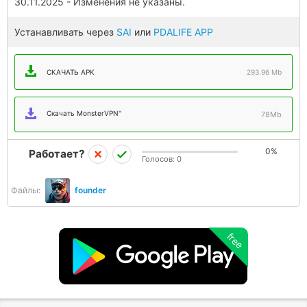
30.11.2025 - Изменения не указаны.
Устанавливать через
SAI
или
PDALIFE APP
СКАЧАТЬ APK
293.96 Mb
Скачать MonsterVPN"
78Mb
0%
Работает?
Голосов:
0
Файлы:
founder
free