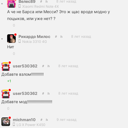
Велес89
8 лет назад
Xiaomi Redmi Note 4X
А че не Барса или Месси? Это ж щас вроде модно у
поцыков, или уже нет? ?
0
Рикардо Милос
8 лет назад
Nokia 3310 4G
Нит
0
user530362
8 лет назад
Добавте взлом!!!!!!!!!!!
+1
user530362
8 лет назад
Добавте мод!!!!!!!!!!!!!!!!!!!!!!
0
michman10
9 лет назад
LG X Power K450