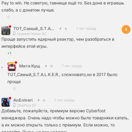
Pay to win. Не советую, гавнище ещё то. Без дона в играешь
слабо, а с донатом лучше.
0
ТОТ_Самый_S.T.A.L.K.E.R.
7 лет назад
5
Huawei Honor 6C
Проще запустить ядерный реактор, чем разобраться в
интерфейсе этой игры.
+1
Митя Кущ
7 лет назад
ТОТ_Самый_S.T.A.L.K.E.R., сложновато,но в 2017 было
проще
0
AnEntreri
7 лет назад
OnePlus 5T
Добавьте, пожалуйста, премиум версию Cyberfoot
менеджера. Очень надо чтобы можно было товарняки катать,
а их можно открыть только с премиум. Если можно, то
сделайте. Очень на вас надеюсь