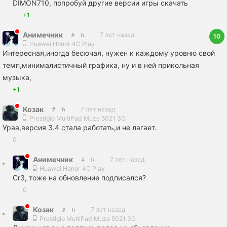
DIMON710, попробуй другие версии игры скачать
+1
Анимечник
7 лет назад
10
Huawei Honor 4C Play
Интересная,иногда бесючая, нужен к каждому уровню свой
темп,минималистичный графика, ну и в ней прикольная
музыка,
+1
Козак
7 лет назад
Prestigio MultiPad Muze 5021 3G
Ураа,версия 3.4 стала работать,и не лагает.
0
Анимечник
7 лет назад
Huawei Honor 4C Play
Cr3, тоже на обновление подписался?
0
Козак
7 лет назад
Prestigio MultiPad Muze 5021 3G