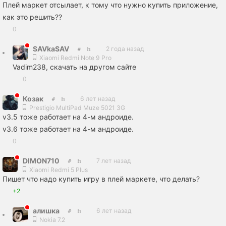
Плей маркет отсылает, к тому что нужно купить приложение,
как это решить??
0
SAVkaSAV
2 года назад
Xiaomi Redmi Note 9 Pro
Vadim238, скачать на другом сайте
0
Козак
6 лет назад
Prestigio MultiPad Muze 5021 3G
v3.5 тоже работает на 4-м андроиде.
v3.6 тоже работает на 4-м андроиде.
0
DIMON710
7 лет назад
Xiaomi Redmi 5 Plus
Пишет что надо купить игру в плей маркете, что делать?
+2
алишка
6 лет назад
Nokia 7.2