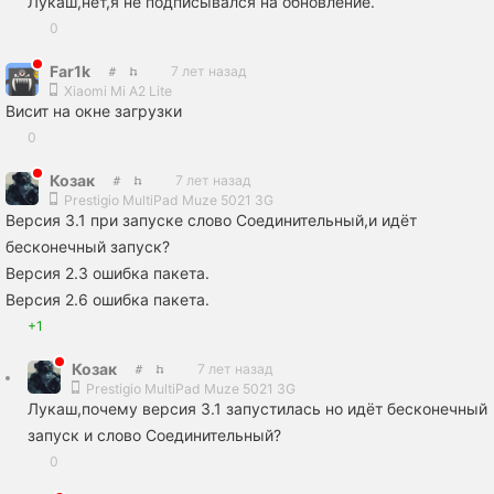
Лукаш,нет,я не подписывался на обновление.
0
Far1k
7 лет назад
Xiaomi Mi A2 Lite
Висит на окне загрузки
0
Козак
7 лет назад
Prestigio MultiPad Muze 5021 3G
Версия 3.1 при запуске слово Соединительный,и идёт
бесконечный запуск?
Версия 2.3 ошибка пакета.
Версия 2.6 ошибка пакета.
+1
Козак
7 лет назад
Prestigio MultiPad Muze 5021 3G
Лукаш,почему версия 3.1 запустилась но идёт бесконечный
запуск и слово Соединительный?
0