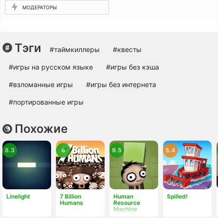
МОДЕРАТОРЫ
Тэги
#таймкиллеры
#квесты
#игры на русском языке
#игры без кэша
#взломанные игры
#игры без интернета
#портированные игры
Похожие
8.3
8
9.5
5.4
Linelight
7 Billion
Human
Spilled!
Humans
Resource
Machine