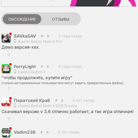
ОБСУЖДЕНИЕ
ОТЗЫВЫ
SAVkaSAV
2 года назад
Xiaomi Redmi Note 9 Pro
Демо версия-хех.
0
ForryLight
4 года назад
Xiaomi Redmi 9
"чтобы продолжить, купите игру"
[только авторизованные пользователи могут видеть прикрепленные файлы]
0
Пиратский Краб
6 лет назад
Xiaomi Redmi Note 5 SD625 India
Скачивал версию v 3.6 отлично работает, а так игра отличная!
0
Vadim238
6 лет назад