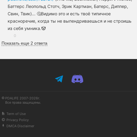
Баттерс Леопольд Стотч, Эрик Картман, Батерс, Диппер,
Свин, Твик)... 🤔Видимо это и есть твоё типичное
красноречие, когда ты не выпендриваешься и не строишь
из себя умника.🤡
0
Показать еще 2 ответа
PDALIFE 2007-2026г.
Все права защищены.
Term of Use
Privacy Policy
DMCA Disclaimer