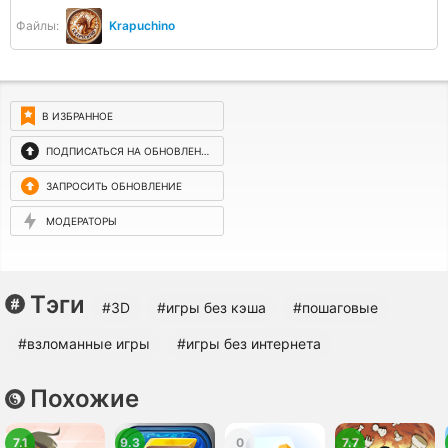
Файлы:
Krapuchino
В ИЗБРАННОЕ
ПОДПИСАТЬСЯ НА ОБНОВЛЕНИЯ
ЗАПРОСИТЬ ОБНОВЛЕНИЕ
МОДЕРАТОРЫ
Тэги
#3D
#игры без кэша
#пошаговые
#взломанные игры
#игры без интернета
Похожие
7.1
9.3
0
7.7