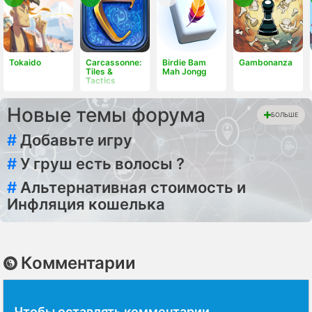
Tokaido
Carcassonne:
Birdie Bam
Gambonanza
Tiles &
Mah Jongg
Tactics
Новые темы форума
БОЛЬШЕ
#
Добавьте игру
#
У груш есть волосы ?
#
Альтернативная стоимость и
Инфляция кошелька
Комментарии
Чтобы оставлять комментарии,