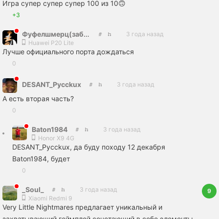
Игра супер супер супер 100 из 10🙃
+3
Фуфелшмерц(заброшенный акк)
3 года назад
Huawei P20 Lite
Лучше официального порта дождаться
0
DESANT_Pycckux
3 года назад
А есть вторая часть?
0
Baton1984
3 года назад
Honor X9 4G
DESANT_Pycckux, да буду походу 12 декабря
Baton1984, будет
0
_Soul_
3 года назад
9
Xiaomi Redmi 9
Very Little Nightmares предлагает уникальный и
захватывающий геймплей,сочетающий в себе элементы