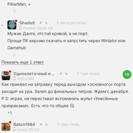
PiIIarMan, +
0
Shadoll
9 месяцев назад
Huawei Honor 9A
Мужик Данте, отстой кривой, а не порт.
Проще ПК версию скачать и запустить через Winlator или
Gamehub
0
Показать еще 1 ответ
Одноклеточный интеллектуал
3 года назад
10
POCO M5
Как приквел на затравку перед выходом «основного» порта
заходит на ура. Залип до финальных титров. Ждем'с декабря.
P.S: играя, не переставал вспоминать мульт «Унесённые
призраками». Есть что-то общее 🤔
+5
Baton1984
3 года назад
Honor X9 4G