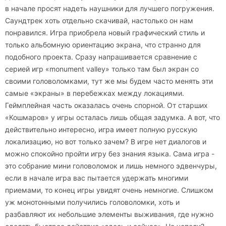
в начале просят надеть наушники для лучшего погружения.
Саундтрек хоть отдельно скачивай, настолько он нам
понравился. Игра приобрела новый графический стиль и
только альбомную ориентацию экрана, что странно для
подобного проекта. Сразу напрашивается сравнение с
серией игр «monument valley» только там был экран со
своими головоломками, тут же мы будем часто менять эти
самые «экраны» в перебежках между локациями.
Геймплейная часть оказалась очень спорной. От старших
«Кошмаров» у игры осталась лишь общая задумка. А вот, что
действительно интересно, игра имеет полную русскую
локализацию, но вот только зачем? В игре нет диалогов и
можно спокойно пройти игру без знания языка. Сама игра -
это собрание мини головоломок и лишь немного эдвенчуры,
если в начале игра вас пытается удержать многими
приемами, то конец игры увидят очень немногие. Слишком
уж монотонными получились головоломки, хоть и
разбавляют их небольшие элементы выживания, где нужно