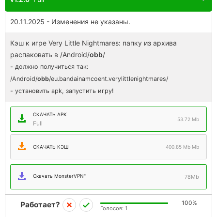
20.11.2025 - Изменения не указаны.
Кэш к игре Very Little Nightmares: папку из архива
распаковать в /Android/
obb
/
- должно получиться так:
/Android/
obb
/eu.bandainamcoent.verylittlenightmares/
- установить apk, запустить игру!
СКАЧАТЬ APK
53.72 Mb
Full
СКАЧАТЬ КЭШ
400.85 Mb Mb
Скачать MonsterVPN"
78Mb
100%
Работает?
Голосов:
1