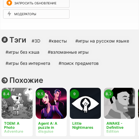
ЗАПРОСИТЬ ОБНОВЛЕНИЕ
МОДЕРАТОРЫ
Тэги
#3D
#квесты
#игры на русском языке
#игры без кэша
#взломанные игры
#игры без интернета
#поиск предметов
Похожие
8.4
9.5
9
8.2
TOEM: A
Agent A: A
Little
AWAKE -
Photo
puzzle in
Nightmares
Definitive
Adventure
disguise
Edition