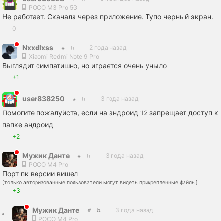
POCO M3 Pro 5G
Не работает. Скачала через приложение. Тупо черный экран.
0
Nxxdlxss
2 года назад
Xiaomi Redmi Note 9 Pro
Выглядит симпатишно, но играется очень уныло
+1
user838250
3 года назад
Помогите пожалуйста, если на андроид 12 запрещает доступ к
папке андроид
+2
Мужик Данте
3 года назад
POCO M4 Pro
Порт пк версии вишел
[только авторизованные пользователи могут видеть прикрепленные файлы]
+3
Мужик Данте
3 года назад
POCO M4 Pro