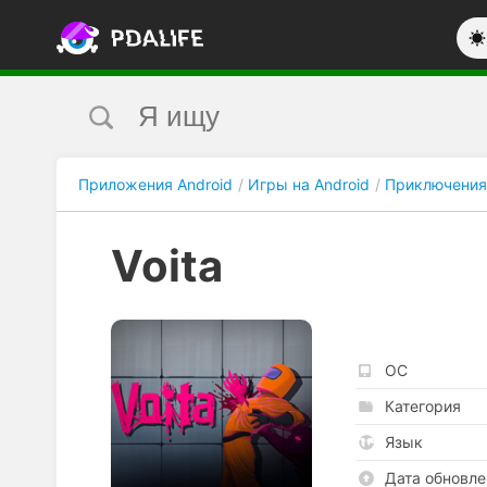
Приложения Android
Игры на Android
Приключения
Voita
ОС
Категория
Язык
Дата обновле