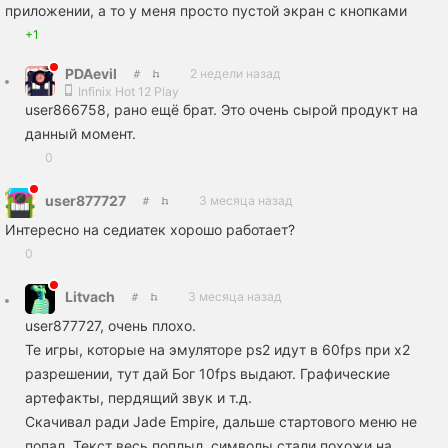
приложении, а то у меня просто пустой экран с кнопками
+1
PDAevil
2 недели назад
Infinix Hot 12 Play
user866758, рано ещё брат. Это очень сырой продукт на
данный момент.
0
user877727
3 месяца назад
Интересно на седиатек хорошо работает?
0
Litvach
3 месяца назад
user877727, очень плохо.
Те игры, которые на эмуляторе ps2 идут в 60fps при x2
разрешении, тут дай Бог 10fps выдают. Графические
артефакты, пердящий звук и т.д.
Скачивал ради Jade Empire, дальше стартового меню не
попал. Текст весь поплыл, символы стали похожи на