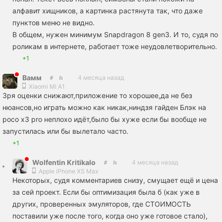
алфавит хищников, а картинка растянута так, что даже
пунктов меню не видно.
В общем, нужен минимум Snapdragon 8 gen3. И то, судя по
роликам в интернете, работает тоже неудовлетворительно.
+1
Вамм
4 месяца назад
Xiaomi Mi A1
Зря оценки снижают,приложение то хорошее,да не без
нюансов,но играть можно как никак,ниндзя гайден Блэк на
poco x3 pro неплохо идёт,было бы хуже если бы вообще не
запустилась или бы вылетало часто.
+1
Wolfеntin Kritikalo
4 месяца назад
Apple iPhone XS Max
Некоторых, судя комментариев снизу, смущает ещё и цена
за сей проект. Если бы оптимизация была б (как уже в
других, проверенных эмуляторов, где СТОИМОСТЬ
поставили уже после того, когда оно уже готовое стало),