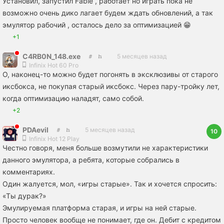
Установил, запустил Fable , работает но играть пока не
возможно очень дико лагает будем ждать обновлений, а так
эмулятор рабочий , осталось дело за оптимизацией 😁
+1
C4RB0N_148.exe
5 месяцев назад
Infinix Hot 60 Pro
О, наконец-то можно будет погонять в эксклюзивы от старого
иксбокса, не покупая старый иксбокс. Через пару-тройку лет,
когда оптимизацию наладят, само собой.
+2
PDAevil
5 месяцев назад
10
Infinix Hot 12 Play
Честно говоря, меня больше возмутили не характеристики
данного эмулятора, а ребята, которые собрались в
комментариях.
Один жалуется, мол, «игры старые». Так и хочется спросить:
«Ты дyрaк?»
Эмулируемая платформа старая, и игры на ней старые.
Просто человек вообще не понимает, где он. Дебит с кредитом