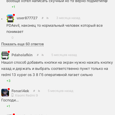
Вообще хотел написать скучный но т9 верно подметил😆
+1
user877727
3 месяца назад
PDAevil, наконец то нормальный человек который все
понимает
0
Показать еще 60 ответов
Pdaholafkin
5 месяцев назад
Нашол способ добавить кнопки на экран нужно нажать кнопку
назад и держать и выбрать соответственно пункт только на
redmi 13 xyper os 3 8 Гб оперативной лагает сильно
+3
Fonari4ek
5 месяцев назад
Xiaomi Redmi 9
Господи...
+1