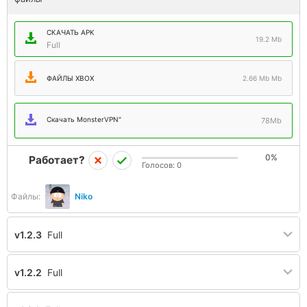
СКАЧАТЬ APK
19.2 Mb
Full
ФАЙЛЫ XBOX
2.66 Mb Mb
Скачать MonsterVPN"
78Mb
0%
Работает?
Голосов:
0
Файлы:
Niko
v1.2.3
Full
v1.2.2
Full