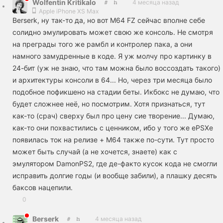
Wolfеntin Kritikalo
4 месяца назад
Apple iPhone XS Max
Вerserk, ну так-то да, но вот M64 FZ сейчас вполне себе
солидно эмулировать может свою же консоль. Не смотря
на преграды того же рамбл и контролер пака, а они
намного замудренные в коде. Я уж молчу про картинку в
24-бит (уж не знаю, что там можна было воссоздать такого)
и архитектуры консоли в 64... Но, через три месяца было
подобное пофикшено на стадии беты. Икбокс не думаю, что
будет сложнее неё, но посмотрим. Хотя признаться, тут
как-то (срач) сверху был про цену сие творение... Думаю,
как-то они похвастились с ценником, ибо у того же ePSXe
появилась ток на релизе + M64 также по-сути. Тут просто
может быть случай (а не хочется, знаете) как с
эмулятором DamonPS2, где де-факто кусок кода не смогли
исправить долгие годы (и вообще забили), а плашку десять
баксов нацепили.
0
Вerserk
4 месяца назад