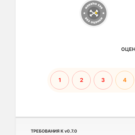
ОЦЕН
1
2
3
4
ТРЕБОВАНИЯ К
v
0.7.0