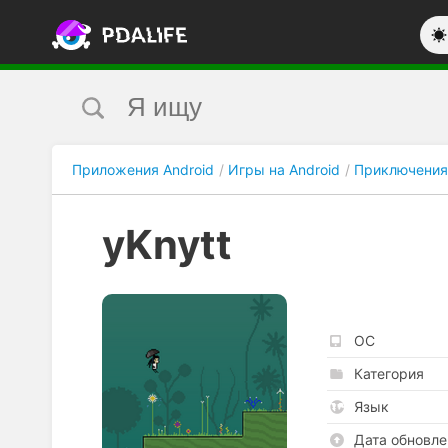
Приложения Android
Игры на Android
Приключения
yKnytt
ОС
Категория
Язык
Дата обновле