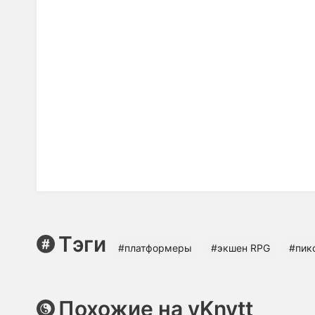
Тэги
#платформеры
#экшен RPG
#пик
Похожие на yKnytt