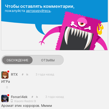
Чтобы оставлять комментарии,
пожалуйста
авторизуйтесь
.
ОБСУЖДЕНИЕ
ОТЗЫВЫ
RTX
3 года назад
ИГРа
0
Fonari4ek
3 года назад
Xiaomi Redmi 9
Аромат этих хорроров. Мммм