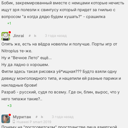
Бобик, закремированный вместе с немцами которые нечисть
ищут зря полезли к свинтусу который придет за гнилью с
вопросом "а когда дядю будем кушать?" - срашилка
+1
Jinrai
3 года назад
Опять же, есть на вёдра новеллы и получше. Порты игр от
Nitroplus те-же.
Ну и "Вечное Лето" ещё...
Ну да ладно о хорошем.
Фигли здесь такая рисовка уё*ищная??? Будто взяли одну
девицу монголоидного типа, и нацепили ей разные парики и
накладные брови!
Разраб - русский, судя по всему. Где он, блин, вырос, что у
него типажи такие?..
+3
Муритан
3 года назад
Huawei P smart 2019
Почему на "постсоветском" пространстве лица азиатской