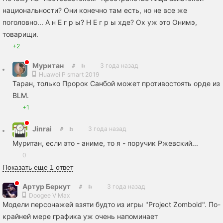
национальности? Они конечно там есть, но не все же
поголовно... А н Е г р ы? Н Е г р ы хде? Ох уж это Онимэ,
товарищи.
+2
Муритан
3 года назад
Huawei P smart 2019
Таран, только Пророк Санбой может противостоять орде из
BLM.
+1
Jinrai
3 года назад
Муритан, если это - аниме, то я - поручик Ржевский...
0
Показать еще 1 ответ
Артур Беркут
3 года назад
Doogee V Max
Модели персонажей взяти будто из игры "Project Zomboid". По-
крайней мере графика уж очень напоминает