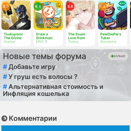
5.5
8.4
3.8
6.3
Tsukuyomi:
Draw a
The Ssum:
PewDiePie's
The Divine
Stickman:
Love from
Tuber
Hunter
EPIC 3
Today
Simulator
Новые темы форума
БОЛЬШЕ
#
Добавьте игру
#
У груш есть волосы ?
#
Альтернативная стоимость и
Инфляция кошелька
Комментарии