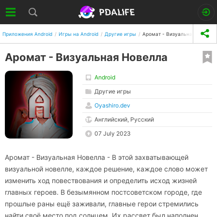
Приложения Android
Игры на Android
Другие игры
Аромат - Визуальная Новелл
Аромат - Визуальная Новелла
Android
Другие игры
Oyashiro.dev
Английский, Русский
07 July 2023
Аромат - Визуальная Новелла - В этой захватывающей
визуальной новелле, каждое решение, каждое слово может
изменить ход повествования и определить исход жизней
главных героев. В безымянном постсоветском городе, где
прошлые раны ещё заживали, главные герои стремились
найти своё место под солнцем. Их рассвет был наполнен