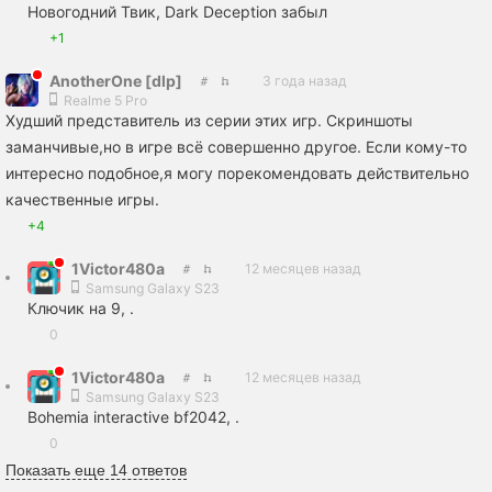
Новогодний Твик, Dark Deception забыл
+1
AnotherOne [dlp]
3 года назад
Realme 5 Pro
Худший представитель из серии этих игр. Скриншоты
заманчивые,но в игре всё совершенно другое. Если кому-то
интересно подобное,я могу порекомендовать действительно
качественные игры.
+4
1Victor480a
12 месяцев назад
Samsung Galaxy S23
Ключик на 9, .
0
1Victor480a
12 месяцев назад
Samsung Galaxy S23
Bohemia interactive bf2042, .
0
Показать еще 14 ответов