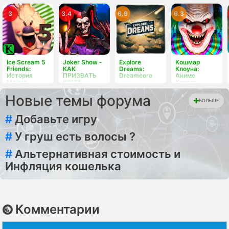
3
3.4
6.9
6.3
Ice Scream 5
Joker Show -
Explore
Кошмар
Friends:
КАК
Dreams:
Клоуна:
История
ПРИЗВАТЬ
Dreamcore
Аниме
Майка
ШУТА
Хоррор
Новые темы форума
БОЛЬШЕ
#
Добавьте игру
#
У груш есть волосы ?
#
Альтернативная стоимость и
Инфляция кошелька
Комментарии