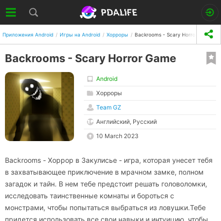
Приложения Android
Игры на Android
Хорроры
Backrooms - Scary Horror Game
Backrooms - Scary Horror Game
Android
Хорроры
Team GZ
Английский, Русский
10 March 2023
Backrooms - Хоррор в Закулисье - игра, которая унесет тебя
в захватывающее приключение в мрачном замке, полном
загадок и тайн. В нем тебе предстоит решать головоломки,
исследовать таинственные комнаты и бороться с
монстрами, чтобы попытаться выбраться из ловушки.Тебе
придется использовать все свои навыки и интуицию, чтобы