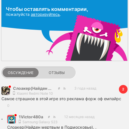
Чтобы оставлять комментарии,
пожалуйста
авторизуйтесь
.
ОБСУЖДЕНИЕ
ОТЗЫВЫ
Слоакер(Найден мертвым в Подмосковье)
3 года назад
2
Xiaomi Redmi Note 10
Самое страшное в этой игре это реклама форж оф емпайрс
0
1Victor480a
12 месяцев назад
Samsung Galaxy S23
Слоакер(Найден мертвым в Подмосковье), .