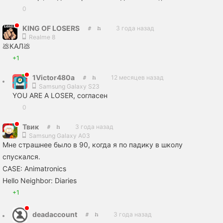
0
KING OF LOSERS
3 года назад
Realme 8
💩КАЛ💩
+1
1Victor480a
12 месяцев назад
Samsung Galaxy S23
YОU ARE A LOSER, согласен
0
Твик
3 года назад
Samsung Galaxy A03
Мне страшнее было в 90, когда я по падику в школу
спускался.
CASE: Animatronics
Hello Neighbor: Diaries
+1
deadaccount
3 года назад