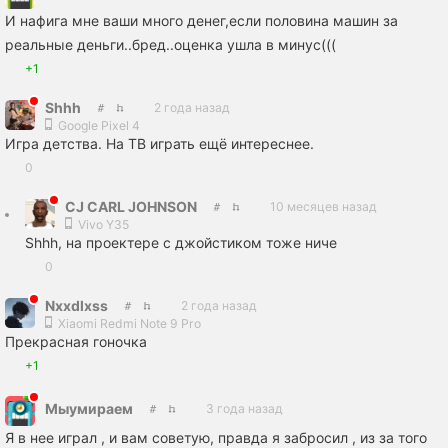
И нафига мне ваши много денег,если половина машин за
реальные деньги..бред..оценка ушла в минус(((
+1
Shhh
2 года назад
Google Pixel 4
Игра детства. На ТВ играть ещё интереснее.
0
CJ CARL JOHNSON
10 месяцев назад
Vivo Y35
Shhh, на проектере с джойстиком тоже ниче
0
Nxxdlxss
2 года назад
Xiaomi Redmi Note 9 Pro
Прекрасная гоночка
+1
Мыумираем
3 года назад
Я в нее играл , и вам советую, правда я забросил , из за того