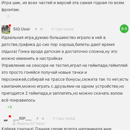
Игра шик, из всех частей и версий эта самая годная по всем
фронтам.
0
9.5
5IQ User
4 года назад
Идеальная игра,думаю большинство играло в неё в
детстве,графика до сих пор хороша,билеты дают время
отдыха) Гонка вроде детская а достаточно сложна,ну это
можно изменить в настройках
Управление на сенсоре не тестил,играл на геймпаде,геймплей
это просто гоняйся получай новые тачки и
персонажей,собирай на трассе бонусы,сюжета так то нет,есть
кампания,можно играть с друзьями на одном устройстве,но
пригодится 2 геймпада,и заплатить,но можно скачать взлом
всё понравилось
+3
___RIP___
4 года назад
Realme GT Neo2
Клёвая гоночка! Данная серия всегда напоминала мне