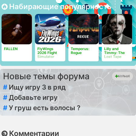
Набирающие популярность
FALLEN
FlyWings
Temporus:
Lilly and
2026 Flight
Rogue
Timmy: The
Simulator
Lost Tape
Новые темы форума
БОЛЬШЕ
#
Ищу игру 3 в ряд
#
Добавьте игру
#
У груш есть волосы ?
Комментарии