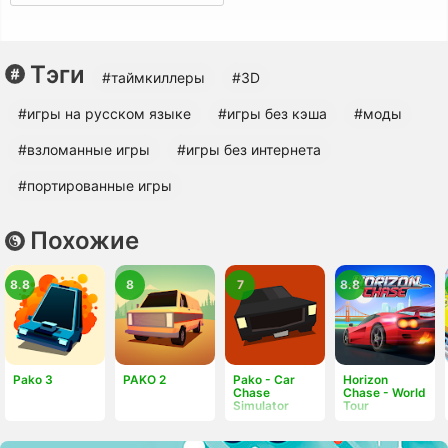
Тэги
#таймкиллеры
#3D
#игры на русском языке
#игры без кэша
#моды
#взломанные игры
#игры без интернета
#портированные игры
Похожие
8.8
8
7
8.8
Pako 3
PAKO 2
Pako - Car
Horizon
Chase
Chase - World
Simulator
Tour