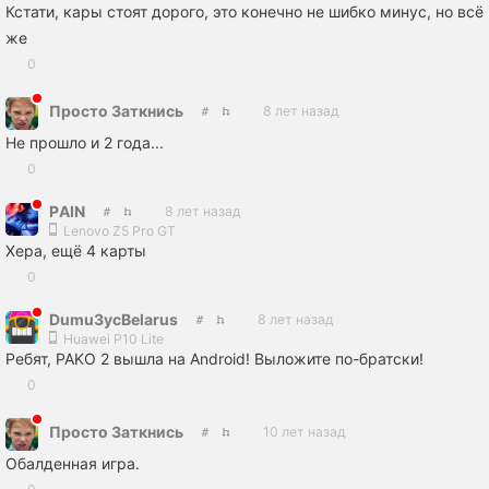
Кстати, кары стоят дорого, это конечно не шибко минус, но всё
же
0
Просто 3аткнись
8 лет назад
Не прошло и 2 года...
0
РAIN
8 лет назад
Lenovo Z5 Pro GT
Хера, ещё 4 карты
0
Dumu3ycBelarus
8 лет назад
Huawei P10 Lite
Ребят, PAKO 2 вышла на Android! Выложите по-братски!
0
Просто 3аткнись
10 лет назад
Обалденная игра.