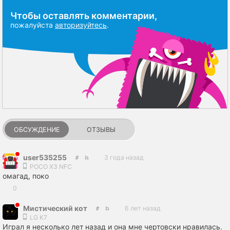
Чтобы оставлять комментарии,
пожалуйста
авторизуйтесь
.
ОБСУЖДЕНИЕ
ОТЗЫВЫ
user535255
3 года назад
POCO X3 NFC
омагад, поко
0
Мистический кот
6 лет назад
LG K7
Играл я несколько лет назад и она мне чертовски нравилась.