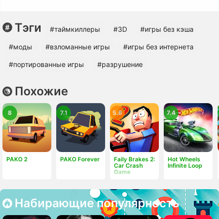
Тэги
#таймкиллеры
#3D
#игры без кэша
#моды
#взломанные игры
#игры без интернета
#портированные игры
#разрушение
Похожие
8
7.1
5.8
7.4
PAKO 2
PAKO Forever
Faily Brakes 2:
Hot Wheels
Car Crash
Infinite Loop
Game
Набирающие популярность