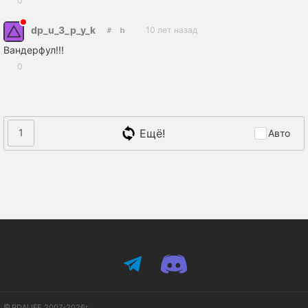
0
dp_u_3_p_y_k
10 лет назад
Вандерфул!!!
0
Ещё!
1
Авто
PDALIFE 2007-2026г.