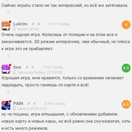
Сейчас играть стало не так интересней, но всё же затягивала.
0
Lukrim
6 лет назад
4
Xiaomi Mi A2
Очень нудная игра. Колесишь от полиции и на этом все и
заканчивается. 3D режим интереснее, чем обычный, но плюса
к игре это не прибавляет.
0
боо
7 лет назад
8.5
Samsung Galaxy J2 (2018)
Хорошая игра, мне нравится, только со временем начинает
надоедать, просто ганяешь по карте и всё!
0
РAIN
8 лет назад
6.5
Lenovo Z5 Pro GT
ну чо поцаны, игра атлышшная, с обновлением добавили
новую карту и новые кары, но всё равно она скучноватая, хоть
и есть много режимов.