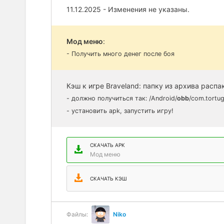
11.12.2025 - Изменения не указаны.
Мод меню
:
- Получить много денег после боя
Кэш к игре Braveland: папку из архива распак
- должно получиться так: /Android/
obb
/com.tortu
- установить apk, запустить игру!
СКАЧАТЬ APK
Мод меню
СКАЧАТЬ КЭШ
Файлы:
Niko