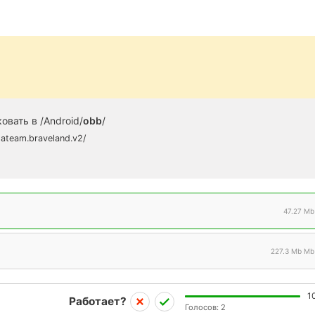
овать в /Android/
obb
/
gateam.braveland.v2/
47.27 Mb
227.3 Mb Mb
1
Работает?
Голосов:
2