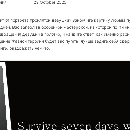
ния
23 October 2025
ит от портрета проклятой девушки? Закончите картину любым п
ней. Вас заперли в особенной мастерской, из которой почти ни
вращения девушки в полотно, и найдите ответ, как именно рас
едение главной героини будет вас пугать, лучше ведите себя сде
лить, раздражать чем-то.