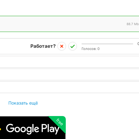
88.7 Mb
Работает?
Голосов:
0
Показать ещё
free