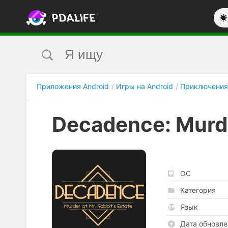
Приложения Android
Игры на Android
Приключения
Decadence: Murder
ОС
Категория
Язык
Дата обновле