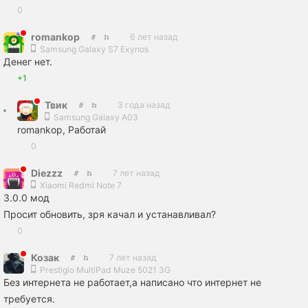
0
romankop
6 лет назад
Samsung Galaxy S7 Exynos
Денег нет.
+1
Твик
3 года назад
Samsung Galaxy A03
romankop, Работай
0
Diezzz
7 лет назад
Xiaomi Redmi Note 7
3.0.0 мод
Просит обновить, зря качал и устанавливал?
0
Козак
7 лет назад
Prestigio MultiPad Muze 5021 3G
Без интернета не работает,а написано что интернет не
требуется.