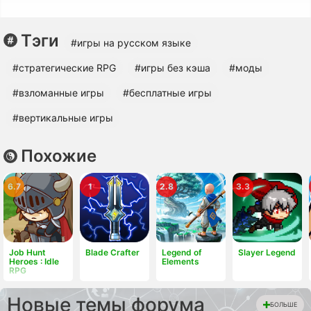
Тэги
#игры на русском языке
#cтратегические RPG
#игры без кэша
#моды
#взломанные игры
#бесплатные игры
#вертикальные игры
Похожие
6.7
1
2.8
3.3
Job Hunt
Blade Crafter
Legend of
Slayer Legend
Heroes : Idle
Elements
RPG
Новые темы форума
БОЛЬШЕ