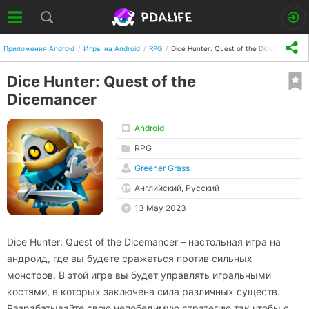
Приложения Android
Игры на Android
RPG
Dice Hunter: Quest of the Dicemancer
Dice Hunter: Quest of the
Dicemancer
Android
RPG
Greener Grass
Английский, Русский
13 May 2023
Dice Hunter: Quest of the Dicemancer – настольная игра на
андроид, где вы будете сражаться против сильных
монстров. В этой игре вы будет управлять игральными
костями, в которых заключена сила различных существ.
Разрабатывайте свою непобедимую стратегию так чтобы с