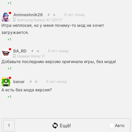
+1
Animeshnik26
8 лет назад
Samsung Galaxy A7 (2017)
Игра неплохая, но у меня почему-то мод не хочет
загружается.
+1
BA_RD
8 лет назад
Huawei Honor 7i
Добавьте последнию версию оригинала игры, без мода!
+1
kenar
8 лет назад
А есть без мода версия?
+1
Ещё!
1
Авто