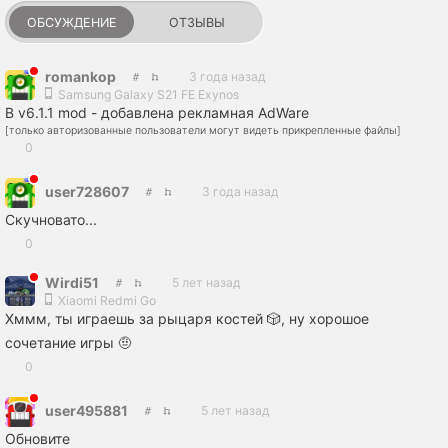
ОБСУЖДЕНИЕ
ОТЗЫВЫ
romankop
3 года назад
Samsung Galaxy S21 FE Exynos
В v6.1.1 mod - добавлена рекламная AdWare
[только авторизованные пользователи могут видеть прикрепленные файлы]
0
user728607
3 года назад
Скучновато...
0
Wirdi51
5 лет назад
Xiaomi Redmi Go
Хммм, ты играешь за рыцаря костей 🎲, ну хорошое
сочетание игры 🤨
0
user495881
5 лет назад
Обновите