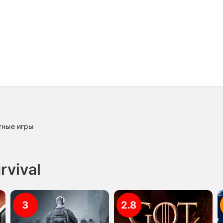
тные игры
rvival
3
2.8