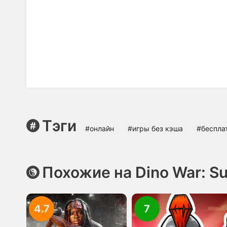
Тэги
#онлайн
#игры без кэша
#беспла
Похожие на Dino War: Su
4.7
7