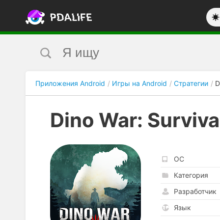
Приложения Android
Игры на Android
Стратегии
D
Dino War: Surviva
ОС
Категория
Разработчик
Язык