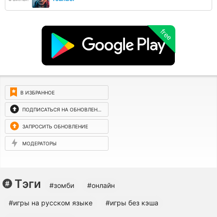
free
В ИЗБРАННОЕ
ПОДПИСАТЬСЯ НА ОБНОВЛЕНИЯ
ЗАПРОСИТЬ ОБНОВЛЕНИЕ
МОДЕРАТОРЫ
Тэги
#зомби
#онлайн
#игры на русском языке
#игры без кэша