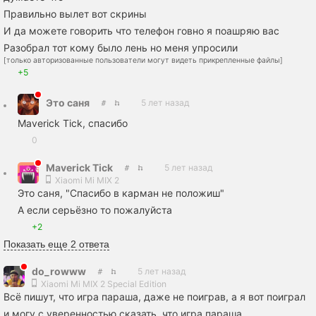
Правильно вылет вот скрины
И да можете говорить что телефон говно я поашряю вас
Разобрал тот кому было лень но меня упросили
[только авторизованные пользователи могут видеть прикрепленные файлы]
+5
Это саня
5 лет назад
Maverick Tick, спасибо
0
Maverick Tick
5 лет назад
Xiaomi Mi MIX 2
Это саня, "Спасибо в карман не положиш"
А если серьёзно то пожалуйста
+2
Показать еще 2 ответа
do_rowww
5 лет назад
Xiaomi Mi MIX 2 Special Edition
Всё пишут, что игра параша, даже не поиграв, а я вот поиграл
и могу с уверенностью сказать, что игра параша