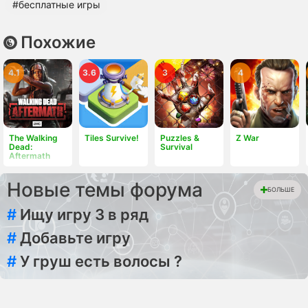
#бесплатные игры
Похожие
4.1
3.6
3
4
The Walking
Tiles Survive!
Puzzles &
Z War
Dead:
Survival
Aftermath
Новые темы форума
БОЛЬШЕ
#
Ищу игру 3 в ряд
#
Добавьте игру
#
У груш есть волосы ?