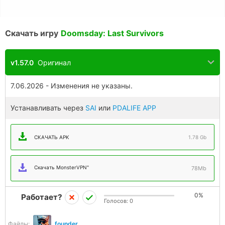
Скачать игру
Doomsday: Last Survivors
v1.57.0
Оригинал
7.06.2026 - Изменения не указаны.
Устанавливать через
SAI
или
PDALIFE APP
СКАЧАТЬ APK
1.78 Gb
Скачать MonsterVPN"
78Mb
0%
Работает?
Голосов:
0
Файлы:
founder