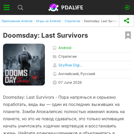
Приложения Android
Игры на Android
Стратегии
Doomsday: Last Survivors
Doomsday: Last Survivors
Android
Стратегии
SkyRise Digi...
Английский, Русский
07 June 2026
Doomsday: Last Survivors - Пора напрячься и серьезно
поработать, ведь вы — один из последних выживших на
планете. Зомби Апокалипсис полностью изменил жизнь на
планете, но это не повод сдаваться, это только мотивация
начать уничтожать ходячих мертвецов и восстановить
жизнь. Найдите единомышленников и объединитесь в