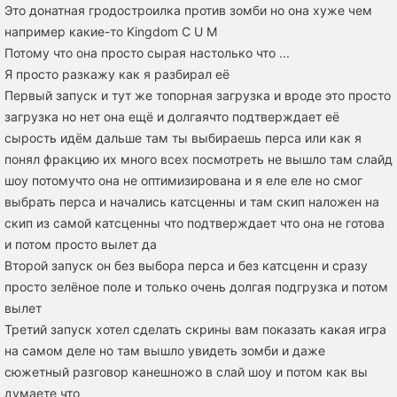
Это донатная гродостроилка против зомби но она хуже чем
например какие-то Kingdom C U M
Потому что она просто сырая настолько что ...
Я просто разкажу как я разбирал её
Первый запуск и тут же топорная загрузка и вроде это просто
загрузка но нет она ещё и долгаячто подтверждает её
сырость идём дальше там ты выбираешь перса или как я
понял фракцию их много всех посмотреть не вышло там слайд
шоу потомучто она не оптимизирована и я еле еле но смог
выбрать перса и начались катсценны и там скип наложен на
скип из самой катсценны что подтверждает что она не готова
и потом просто вылет да
Второй запуск он без выбора перса и без катсценн и сразу
просто зелёное поле и только очень долгая подгрузка и потом
вылет
Третий запуск хотел сделать скрины вам показать какая игра
на самом деле но там вышло увидеть зомби и даже
сюжетный разговор канешножо в слай шоу и потом как вы
думаете что