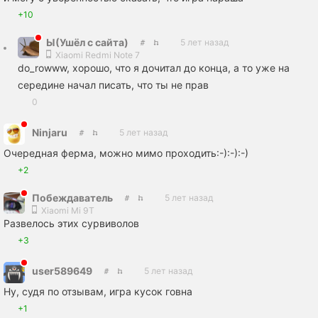
+10
Ы(Ушёл с сайта)
5 лет назад
Xiaomi Redmi Note 7
do_rowww, хорошо, что я дочитал до конца, а то уже на
середине начал писать, что ты не прав
0
Ninjaru
5 лет назад
Очередная ферма, можно мимо проходить:-):-):-)
+2
Побеждаватель
5 лет назад
Xiaomi Mi 9T
Развелось этих сурвиволов
+3
user589649
5 лет назад
Ну, судя по отзывам, игра кусок говна
+1