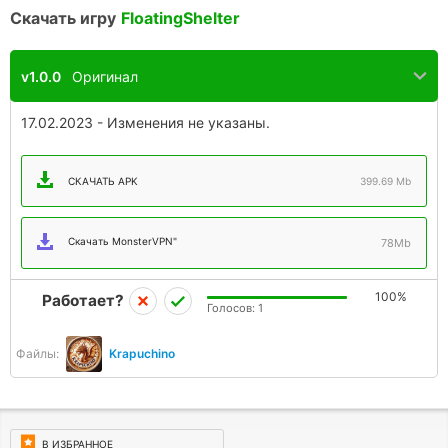
Скачать игру
FloatingShelter
v1.0.0
Оригинал
17.02.2023 - Изменения не указаны.
СКАЧАТЬ APK
399.69 Mb
Скачать MonsterVPN"
78Mb
100%
Работает?
Голосов:
1
Файлы:
Krapuchino
В ИЗБРАННОЕ