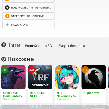
ПОДПИСАТЬСЯ НА ОБНОВЛЕНИЯ
ЗАПРОСИТЬ ОБНОВЛЕНИЕ
МОДЕРАТОРЫ
Тэги
#онлайн
#3D
#игры без кэша
Похожие
8
3.8
4.7
5.4
Grim Soul:
RF ONLINE
NTE:
Night crow
Dark Fantasy
NEXT
Neverness to
Survival
Everness