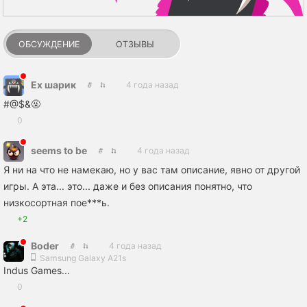
ОБСУЖДЕНИЕ
ОТЗЫВЫ
Ех шарик
4 года назад
#@$&🤬
0
seems to be
4 года назад
Я ни на что не намекаю, но у вас там описание, явно от другой
игры. А эта... это... даже и без описания понятно, что
низкосортная пое***ь.
+2
Boder
4 года назад
Samsung Galaxy A21s
Indus Games...
0