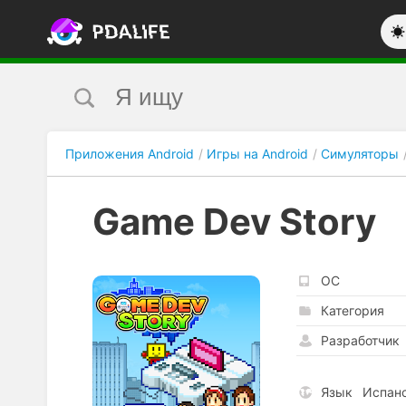
Приложения Android
Игры на Android
Симуляторы
Game Dev Story
ОС
Категория
Разработчик
Язык
Испанс