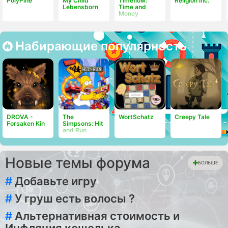
PolyPine
My Child
Timeflow:
Religion inc.
Lebensborn
Time and
Money
Набирающие популярность
DROVA -
The
WortSchatz
Creepy Tale
Forsaken Kin
Simpsons: Hit
and Run
Новые темы форума
БОЛЬШЕ
#
Добавьте игру
#
У груш есть волосы ?
#
Альтернативная стоимость и
Инфляция кошелька