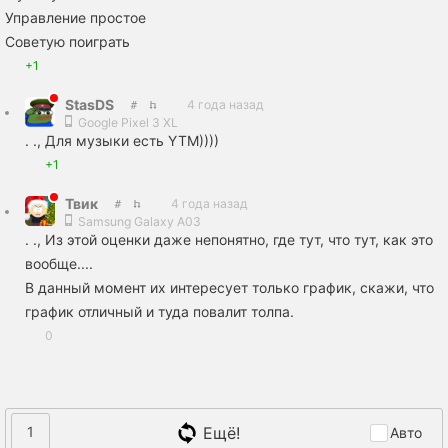
Управление простое
Советую поиграть
+1
StasDS
4 года назад
Google Pixel 3 XL
. ., Для музыки есть YTM))))
+1
Твик
4 года назад
Samsung Galaxy A03
. ., Из этой оценки даже непонятно, где тут, что тут, как это
вообще....
В данный момент их интересует только график, скажи, что
график отличный и туда повалит толпа.
0
Ещё!
1
Авто