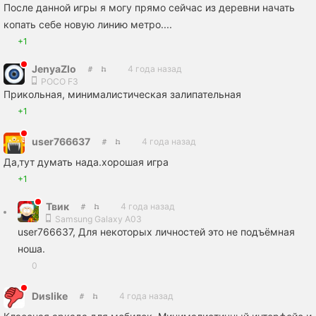
После данной игры я могу прямо сейчас из деревни начать
копать себе новую линию метро....
+1
JenyaZlo
4 года назад
POCO F3
Прикольная, минималистическая залипательная
+1
user766637
4 года назад
Да,тут думать нада.хорошая игра
+1
Твик
4 года назад
Samsung Galaxy A03
user766637, Для некоторых личностей это не подъёмная
ноша.
0
Dиslike
4 года назад