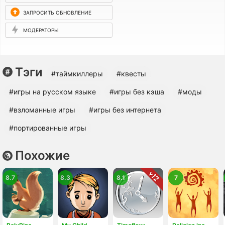
ЗАПРОСИТЬ ОБНОВЛЕНИЕ
МОДЕРАТОРЫ
Тэги
#таймкиллеры
#квесты
#игры на русском языке
#игры без кэша
#моды
#взломанные игры
#игры без интернета
#портированные игры
Похожие
8.7
8.3
8.1
7