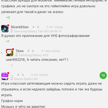
Классная аркада для мобилок. Минималистичный интерфейс и
графика ,но не смотря на это геймплейно игра довольно
увлекает.для такой и денег не жалко
+3
SharkEllen
5 лет назад
Samsung Galaxy Tab S6 Lite Wi-Fi
Я думал это приложение для VHS фотографирования
+1
Твик
4 года назад
Samsung Galaxy A03
user692216, А читать описания, нет? )
0
. .
5 лет назад
10
Xiaomi Redmi 9A
Игра классная затягивающия можно сидеть играть даже не
отрываясь а если надоело зайдёшь попоже и так же будешь
играть
Графон норм
Музыку я чёто не заметил