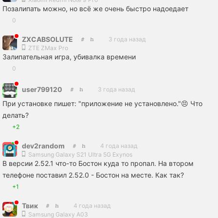
Позалипать можно, но всё же очень быстро надоедает
0
ZXCABSOLUTE
3 года назад
ZTE ZMax Pro
Залипательная игра, убивалка времени
0
user799120
3 года назад
При установке пишет: "приложение не установлено."😣 Что
делать?
+2
dev2random
4 года назад
Samsung Galaxy S21 Ultra 5G Exynos
В версии 2.52.1 что-то Бостон куда то пропал. На втором
телефоне поставил 2.52.0 - Бостон на месте. Как так?
+1
Твик
4 года назад
Samsung Galaxy A03