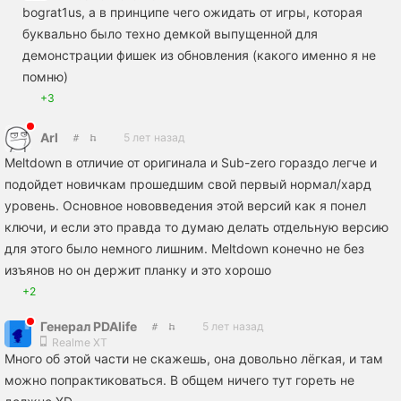
bograt1us, а в принципе чего ожидать от игры, которая
буквально было техно демкой выпущенной для
демонстрации фишек из обновления (какого именно я не
помню)
+3
Arl
5 лет назад
Meltdown в отличие от оригинала и Sub-zero гораздо легче и
подойдет новичкам прошедшим свой первый нормал/хард
уровень. Основное нововведения этой версий как я понел
ключи, и если это правда то думаю делать отдельную версию
для этого было немного лишним. Meltdown конечно не без
изъянов но он держит планку и это хорошо
+2
Генерал PDAlife
5 лет назад
Realme XT
Много об этой части не скажешь, она довольно лёгкая, и там
можно попрактиковаться. В общем ничего тут гореть не