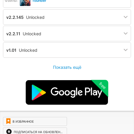
Файлы:
founder
v2.2.145
Unlocked
v2.2.11
Unlocked
v1.01
Unlocked
Показать ещё
free
В ИЗБРАННОЕ
ПОДПИСАТЬСЯ НА ОБНОВЛЕНИЯ