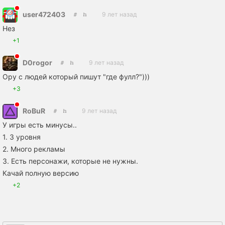
user472403
9 лет назад
Нез
+1
D0rogor
9 лет назад
Ору с людей который пишут "где фулл?")))
+3
RoBuR
9 лет назад
У игры есть минусы..
1. 3 уровня
2. Много рекламы
3. Есть персонажи, которые не нужны.
Качай полную версию
+2