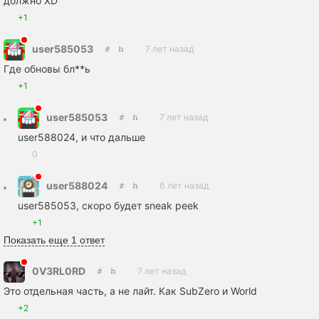
должно XD
+1
user585053
7 лет назад
Где обновы бл**ь
+1
user585053
7 лет назад
user588024, и что дальше
0
user588024
6 лет назад
user585053, скоро будет sneak peek
+1
Показать еще 1 ответ
0V3RL0RD
7 лет назад
Это отдельная часть, а не лайт. Как SubZero и World
+2