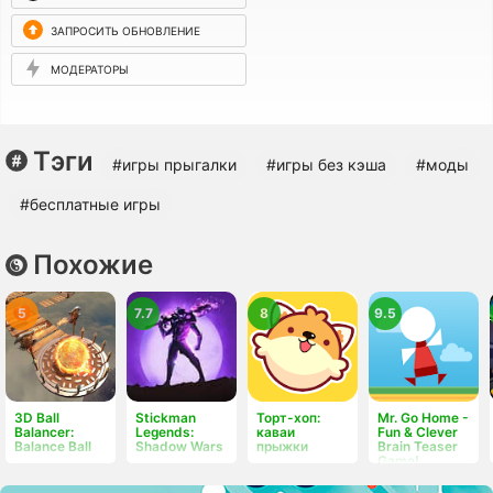
ЗАПРОСИТЬ ОБНОВЛЕНИЕ
МОДЕРАТОРЫ
Тэги
#игры прыгалки
#игры без кэша
#моды
#бесплатные игры
Похожие
5
7.7
8
9.5
3D Ball
Stickman
Торт-хоп:
Mr. Go Home -
Balancer:
Legends:
каваи
Fun & Clever
Balance Ball
Shadow Wars
прыжки
Brain Teaser
Game!