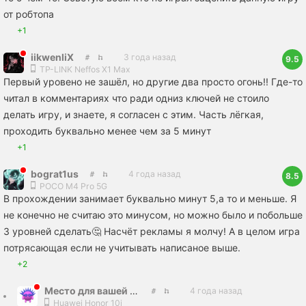
от робтопа
+1
iikwenliX
3 года назад
9.5
TP-LINK Neffos X1 Max
Первый уровено не зашёл, но другие два просто огонь!! Где-то
читал в комментариях что ради одниз ключей не стоило
делать игру, и знаете, я согласен с этим. Часть лёгкая,
проходить буквально менее чем за 5 минут
+1
bograt1us
4 года назад
8.5
POCO M4 Pro 5G
В прохождении занимает буквально минут 5,а то и меньше. Я
не конечно не считаю это минусом, но можно было и побольше
3 уровней сделать🤔 Насчёт рекламы я молчу! А в целом игра
потрясающая если не учитывать написаное выше.
+2
Место для вашей рекламы
4 года назад
Huawei Honor 10i