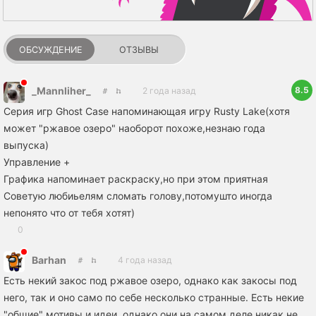
ОБСУЖДЕНИЕ
ОТЗЫВЫ
8.5
_Mannliher_
2 года назад
Серия игр Ghost Case напоминающая игру Rusty Lake(хотя
может "ржавое озеро" наоборот похоже,незнаю года
выпуска)
Управление +
Графика напоминает раскраску,но при этом приятная
Советую любиьелям сломать голову,потомушто иногда
непонято что от тебя хотят)
0
Barhan
4 года назад
Есть некий закос под ржавое озеро, однако как закосы под
него, так и оно само по себе несколько странные. Есть некие
"общие" мотивы и идеи, однако они на самом деле никак не