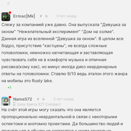
0
Ermac|Mk|
5 лет назад
Слежу за компанией уже давно. Она выпускала "Девушка за
окном" "Нежелательный эксперимент" "Дом на холме".
Данная игра из вселенной "Девушка за окном". В целом все
бодро, присутствие "кастцены", не всегда сложные
головоломки, немножко нагнетающая и заставляющая
чувствовать себя не в комфорте музыка и отличная
рисовка(кому как), но минус иногда дико неарденарные
ответы на головоломки. Ставлю 9/10 ведь эталон этого жанра
на мобилы это Rusty lake.
+1
Name572
5 лет назад
Sony Xperia XZ1 Compact
На счёт этой игры могу сказать что она является
пропорционально неардентальной в связи с некоторыми
оспектоми и анотомно проектами. Да большинство людей и
пришельцев в общем не согласятся с моим гениально