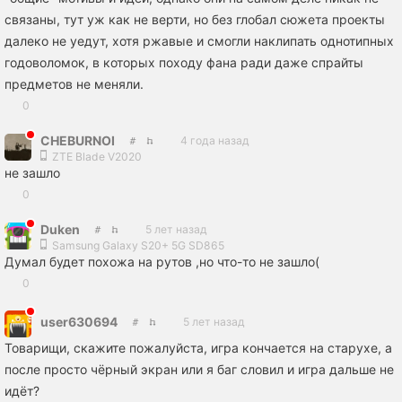
связаны, тут уж как не верти, но без глобал сюжета проекты
далеко не уедут, хотя ржавые и смогли наклипать однотипных
годоволомок, в которых походу фана ради даже спрайты
предметов не меняли.
0
CHEBURNOI
4 года назад
ZTE Blade V2020
не зашло
0
Duken
5 лет назад
Samsung Galaxy S20+ 5G SD865
Думал будет похожа на рутов ,но что-то не зашло(
0
user630694
5 лет назад
Товарищи, скажите пожалуйста, игра кончается на старухе, а
после просто чёрный экран или я баг словил и игра дальше не
идёт?