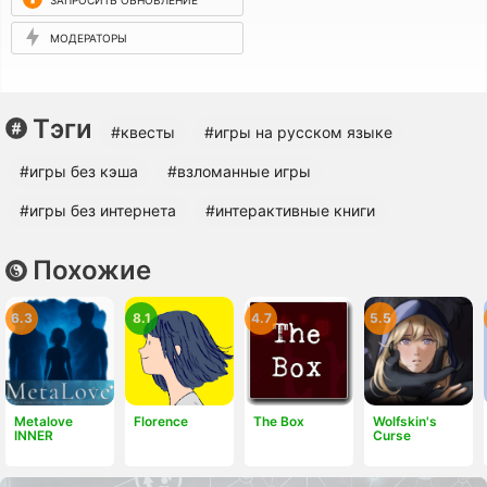
МОДЕРАТОРЫ
Тэги
#квесты
#игры на русском языке
#игры без кэша
#взломанные игры
#игры без интернета
#интерактивные книги
Похожие
6.3
8.1
4.7
5.5
Metalove
Florence
The Box
Wolfskin's
INNER
Curse