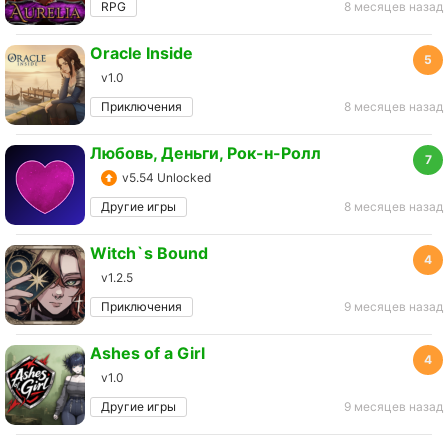
RPG
8 месяцев назад
Oracle Inside
5
v1.0
Приключения
8 месяцев назад
Любовь, Деньги, Рок-н-Ролл
7
v5.54 Unlocked
Другие игры
8 месяцев назад
Witch`s Bound
4
v1.2.5
Приключения
9 месяцев назад
Ashes of a Girl
4
v1.0
Другие игры
9 месяцев назад