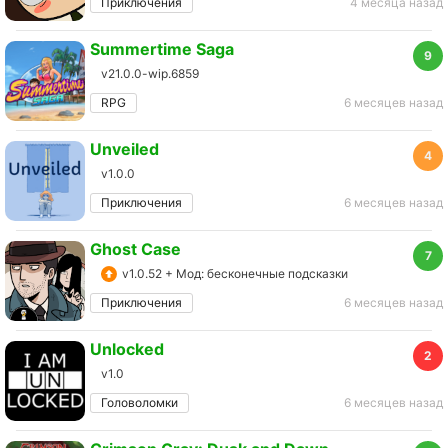
Приключения
4 месяца назад
Summertime Saga
9
v21.0.0-wip.6859
RPG
6 месяцев назад
Unveiled
4
v1.0.0
Приключения
6 месяцев назад
Ghost Case
7
v1.0.52 + Мод: бесконечные подсказки
Приключения
6 месяцев назад
Unlocked
2
v1.0
Головоломки
6 месяцев назад