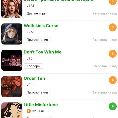
5
v1.7.1
Другие игры
2 месяца назад
Wolfskin's Curse
5
v2.5
Приключения
2 месяца назад
Don't Toy With Me
6
v1.0
Хорроры
2 месяца назад
Order Ten
4
v0.1.1
Приключения
3 месяца назад
Little Misfortune
9
v2.5 Full