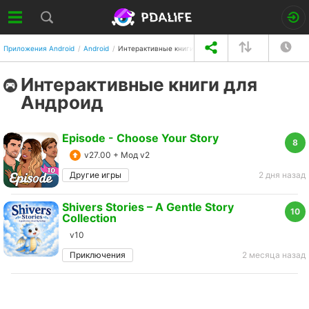
Приложения Android
Android
Интерактивные книги на Android
Интерактивные книги для
Андроид
Episode - Choose Your Story
8
v27.00 + Мод v2
Другие игры
2 дня назад
Shivers Stories – A Gentle Story
10
Collection
v10
Приключения
2 месяца назад