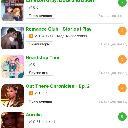
Crimson Gray: Dusk and Dawn
7
v1.0.0
Приключения
7 месяцев назад
Romance Club - Stories I Play
4
v1.0.49800 + Мод: много ходов
Симуляторы
7 месяцев назад
Heartstop Tour
5
v1.0
Другие игры
8 месяцев назад
Out There Chronicles - Ep. 2
4
v1.0.0 b5
Приключения
8 месяцев назад
Aurelia
9
v1.0.2 Unlocked