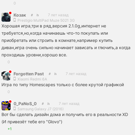
0
Козак
7 лет назад
Prestigio MultiPad Muze 5021 3G
Хорошая игра,три в ряд,версия 2.1.0g,интернет не
требуется,но,когда начинаешь что-то покупать или
приобретать или строить в комнате,например купить
диван,игра очень сильно начинает зависать и глючить,а когда
проходишь уровни,хорошо все.
0
Forgotten Past
7 лет назад
Xiaomi Redmi 6A
Игра по типу Homescapes только с более крутой графикой
0
0_PaNoS_0
7 лет назад
Samsung Galaxy J7 (2016)
Вот бы сделать дизайн дома и получить его в реальности XD
(И привезёт тебе его "Glovo")
+1