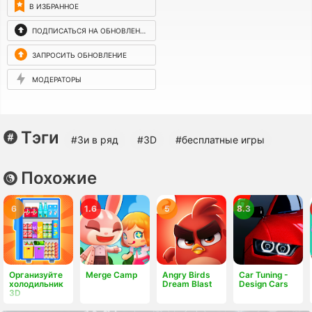
В ИЗБРАННОЕ
ПОДПИСАТЬСЯ НА ОБНОВЛЕНИЯ
ЗАПРОСИТЬ ОБНОВЛЕНИЕ
МОДЕРАТОРЫ
Тэги
#3и в ряд
#3D
#бесплатные игры
Похожие
6
1.6
5
8.3
Организуйте
Merge Camp
Angry Birds
Car Tuning -
холодильник
Dream Blast
Design Cars
3D