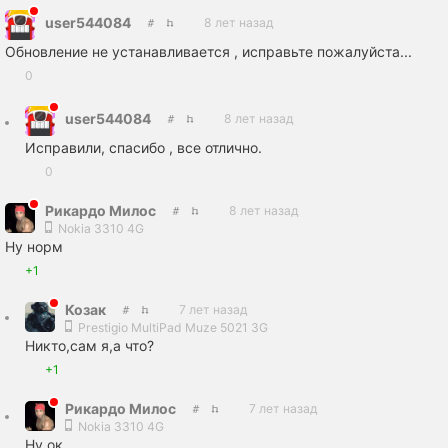
user544084
8 лет назад
Обновление не устанавливается , исправьте пожалуйста...
0
user544084
8 лет назад
Исправили, спасибо , все отлично.
0
Рикардо Милос
8 лет назад
Nokia 3310 4G
Ну норм
+1
Козак
7 лет назад
Prestigio MultiPad Muze 5021 3G
Никто,сам я,а что?
+1
Рикардо Милос
7 лет назад
Nokia 3310 4G
Ну ок