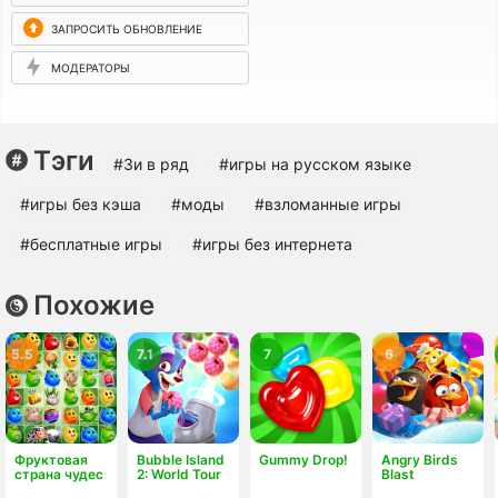
ЗАПРОСИТЬ ОБНОВЛЕНИЕ
МОДЕРАТОРЫ
Тэги
#3и в ряд
#игры на русском языке
#игры без кэша
#моды
#взломанные игры
#бесплатные игры
#игры без интернета
Похожие
5.5
7.1
7
6
Фруктовая
Bubble Island
Gummy Drop!
Angry Birds
страна чудес
2: World Tour
Blast