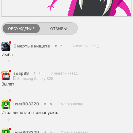
ОБСУЖДЕНИЕ
ОТЗЫВЫ
Смерть в нищете
3 недели назад
Имба
0
soap88
3 недели назад
Samsung Galaxy S25
Вылет
0
user903220
месяц назад
Игра вылетает призапуске.
0
user903220
2 месяца назад