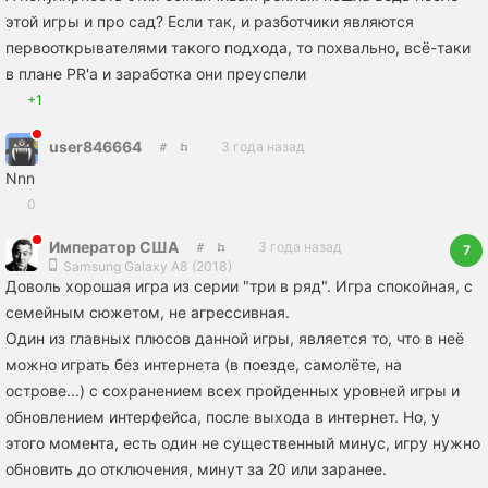
этой игры и про сад? Если так, и разботчики являются
первооткрывателями такого подхода, то похвально, всё-таки
в плане PR'а и заработка они преуспели
+1
user846664
3 года назад
Nnn
0
Император США
3 года назад
7
Samsung Galaxy A8 (2018)
Доволь хорошая игра из серии "три в ряд". Игра спокойная, с
семейным сюжетом, не агрессивная.
Один из главных плюсов данной игры, является то, что в неё
можно играть без интернета (в поезде, самолёте, на
острове...) с сохранением всех пройденных уровней игры и
обновлением интерфейса, после выхода в интернет. Но, у
этого момента, есть один не существенный минус, игру нужно
обновить до отключения, минут за 20 или заранее.