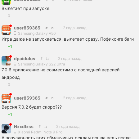
Вылетает при запуске.
0
user859365
2 года назад
Samsung Galaxy A50
Игра даже не запускаеться, вылетает сразу. Пофиксите баги
+1
dpaidulov
2 года назад
Samsung Galaxy S22 Ultra
7.0.6 приложение не совместимо с последней версией
андроид
0
user859365
2 года назад
Версия 7.0.2 будет скоро???
+1
Nxxdlxss
2 года назад
Xiaomi Redmi Note 9 Pro
А популярность этих обманчивых реклам пошла ведь после