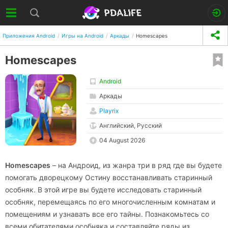
Приложения Android
Игры на Android
Аркады
Homescapes
Homescapes
Android
Аркады
Playrix
Английский, Русский
04 August 2026
Homescapes
– на Андроид, из жанра три в ряд где вы будете
помогать дворецкому Остину восстанавливать старинный
особняк. В этой игре вы будете исследовать старинный
особняк, перемещаясь по его многочисленным комнатам и
помещениям и узнавать все его тайны. Познакомьтесь со
всеми обитателями особняка и составляйте ряды из