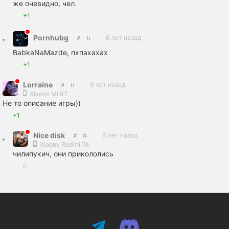
же очевидно, чел.
+1
Pornhubg
6 лет назад
BabkaNaMazde, пхпахахах
+1
Lorraine
6 лет назад
Xiaomi Mi 9T
Не то описание игры))
+1
Nice disk
6 лет назад
Xiaomi Redmi 7A
чилипукич, они прикололись
0