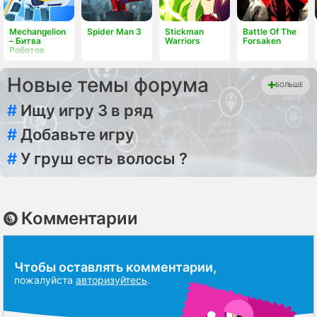
Mechangelion
Spider Man 3
Stickman
Battle Of The
– Битва
Warriors
Forsaken
Роботов
Новые темы форума
БОЛЬШЕ
#
Ищу игру 3 в ряд
#
Добавьте игру
#
У груш есть волосы ?
Комментарии
Чтобы оставлять комментарии,
пожалуйста
авторизуйтесь
.