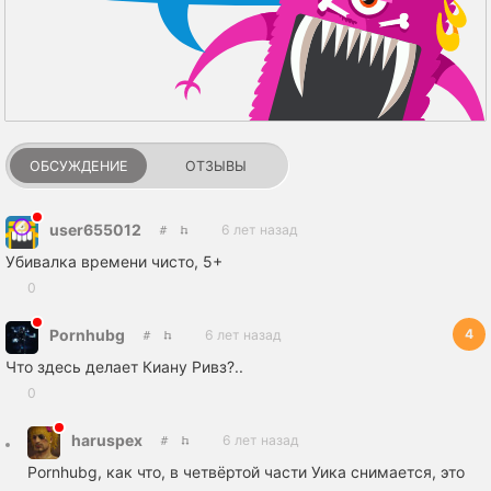
ОБСУЖДЕНИЕ
ОТЗЫВЫ
user655012
6 лет назад
Убивалка времени чисто, 5+
0
4
Pornhubg
6 лет назад
Что здесь делает Киану Ривз?..
0
haruspex
6 лет назад
Pornhubg, как что, в четвёртой части Уика снимается, это