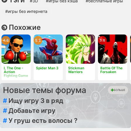
#3D
#игры без кэша
#бесплатные игры
#игры без интернета
Похожие
4.6
5.2
7.4
3.8
I, The One -
Spider Man 3
Stickman
Battle Of The
Action
Warriors
Forsaken
Fighting Game
Новые темы форума
БОЛЬШЕ
#
Ищу игру 3 в ряд
#
Добавьте игру
#
У груш есть волосы ?