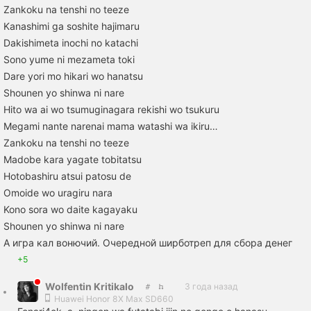
Zankoku na tenshi no teeze
Kanashimi ga soshite hajimaru
Dakishimeta inochi no katachi
Sono yume ni mezameta toki
Dare yori mo hikari wo hanatsu
Shounen yo shinwa ni nare
Hito wa ai wo tsumuginagara rekishi wo tsukuru
Megami nante narenai mama watashi wa ikiru…
Zankoku na tenshi no teeze
Madobe kara yagate tobitatsu
Hotobashiru atsui patosu de
Omoide wo uragiru nara
Kono sora wo daite kagayaku
Shounen yo shinwa ni nare
А игра кал вонючий. Очередной ширботреп для сбора денег
+5
Wolfentin Kritikalo
3 года назад
Huawei Honor 8X Max SD660