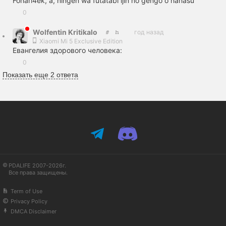
Fonari4ek, а, ningen wa futatabi ijin no gengo o hanasu
0
Wolfеntin Kritikalo
год назад
Xiaomi Mi 5 Exclusive Edition
Евангелия здорового человека:
0
Показать еще 2 ответа
PDALIFE 2007-2026г.
Все права защищены.
Term of Use
Privacy Policy
DMCA Disclaimer