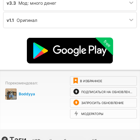
v3.3
Мод: много денег
v1.1
Оригинал
free
В ИЗБРАННОЕ
Порекомендовал:
ПОДПИСАТЬСЯ НА ОБНОВЛЕНИЯ
Boddyya
ЗАПРОСИТЬ ОБНОВЛЕНИЕ
МОДЕРАТОРЫ
Тэги