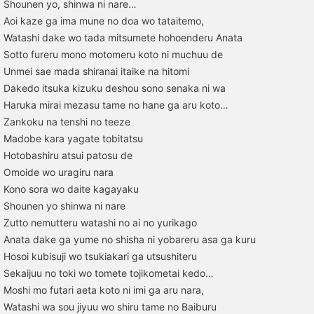
Shounen yo, shinwa ni nare…
Aoi kaze ga ima mune no doa wo tataitemo,
Watashi dake wo tada mitsumete hohoenderu Anata
Sotto fureru mono motomeru koto ni muchuu de
Unmei sae mada shiranai itaike na hitomi
Dakedo itsuka kizuku deshou sono senaka ni wa
Haruka mirai mezasu tame no hane ga aru koto…
Zankoku na tenshi no teeze
Madobe kara yagate tobitatsu
Hotobashiru atsui patosu de
Omoide wo uragiru nara
Kono sora wo daite kagayaku
Shounen yo shinwa ni nare
Zutto nemutteru watashi no ai no yurikago
Anata dake ga yume no shisha ni yobareru asa ga kuru
Hosoi kubisuji wo tsukiakari ga utsushiteru
Sekaijuu no toki wo tomete tojikometai kedo…
Moshi mo futari aeta koto ni imi ga aru nara,
Watashi wa sou jiyuu wo shiru tame no Baiburu