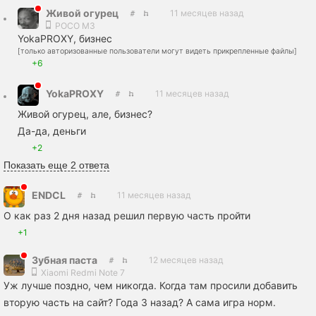
Живой огурец
11 месяцев назад
POCO M3
YokaPROXY, бизнес
[только авторизованные пользователи могут видеть прикрепленные файлы]
+6
YokaPROXY
11 месяцев назад
Живой огурец, але, бизнес?
Да-да, деньги
+2
Показать еще 2 ответа
ENDCL
11 месяцев назад
О как раз 2 дня назад решил первую часть пройти
+1
Зубная пaста
12 месяцев назад
Xiaomi Redmi Note 7
Уж лучше поздно, чем никогда. Когда там просили добавить
вторую часть на сайт? Года 3 назад? А сама игра норм.