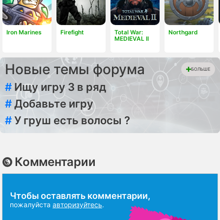
Iron Marines
Firefight
Total War:
Northgard
MEDIEVAL II
Новые темы форума
БОЛЬШЕ
#
Ищу игру 3 в ряд
#
Добавьте игру
#
У груш есть волосы ?
Комментарии
Чтобы оставлять комментарии,
пожалуйста
авторизуйтесь
.