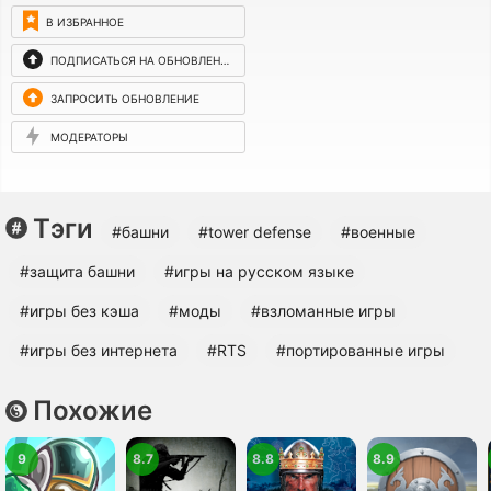
В ИЗБРАННОЕ
ПОДПИСАТЬСЯ НА ОБНОВЛЕНИЯ
ЗАПРОСИТЬ ОБНОВЛЕНИЕ
МОДЕРАТОРЫ
Тэги
#башни
#tower defense
#военные
#защита башни
#игры на русском языке
#игры без кэша
#моды
#взломанные игры
#игры без интернета
#RTS
#портированные игры
Похожие
9
8.7
8.8
8.9