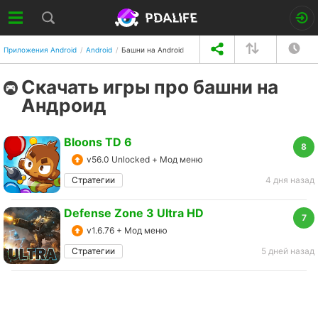
Приложения Android
Android
Башни на Android
Скачать игры про башни на
Андроид
Bloons TD 6
8
v56.0 Unlocked + Мод меню
Стратегии
4 дня назад
Defense Zone 3 Ultra HD
7
v1.6.76 + Мод меню
Стратегии
5 дней назад