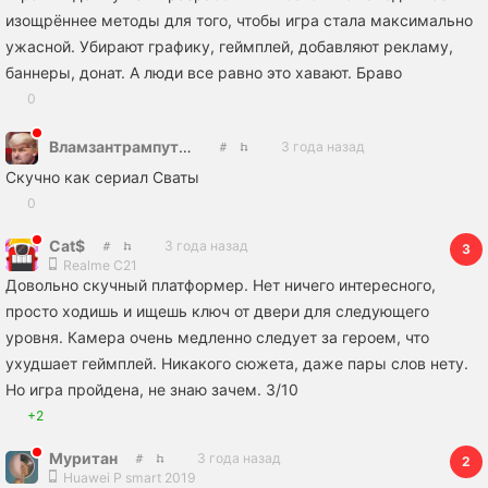
изощрённее методы для того, чтобы игра стала максимально
ужасной. Убирают графику, геймплей, добавляют рекламу,
баннеры, донат. А люди все равно это хавают. Браво
0
Вламзантрампутыров
3 года назад
Скучно как сериал Сваты
0
Cat$
3 года назад
3
Realme C21
Довольно скучный платформер. Нет ничего интересного,
просто ходишь и ищешь ключ от двери для следующего
уровня. Камера очень медленно следует за героем, что
ухудшает геймплей. Никакого сюжета, даже пары слов нету.
Но игра пройдена, не знаю зачем. 3/10
+2
Муритан
3 года назад
2
Huawei P smart 2019