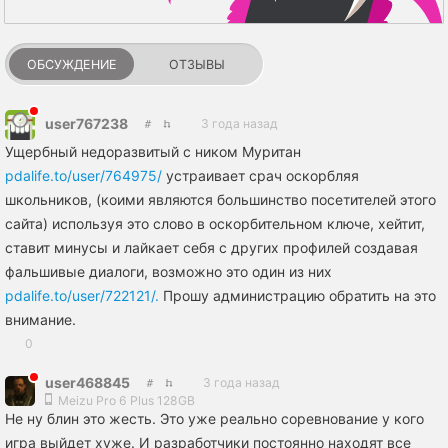
ОБСУЖДЕНИЕ
ОТЗЫВЫ
usеr767238
3 года назад
Ущербный недоразвитый с ником Муритан
pdalife.to/user/764975/
устраивает срач оскорбляя
школьников, (коими являются большинство посетителей этого
сайта) используя это слово в оскорбительном ключе, хейтит,
ставит минусы и лайкает себя с других профилей создавая
фальшивые диалоги, возможно это один из них
pdalife.to/user/722121/.
Прошу aдминистрацию обратить на это
внимание.
0
user468845
3 года назад
Meizu Pro 6 Plus 128GB
Не ну блин это жесть. Это уже реально соревнование у кого
игра выйдет хуже. И разработчики постоянно находят все