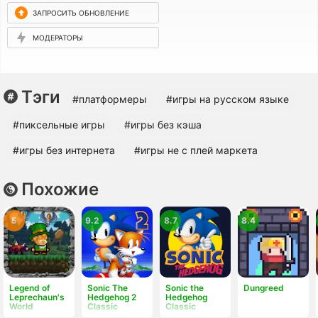
ЗАПРОСИТЬ ОБНОВЛЕНИЕ
МОДЕРАТОРЫ
Тэги
#платформеры
#игры на русском языке
#пиксельные игры
#игры без кэша
#игры без интернета
#игры не с плей маркета
Похожие
5
9.2
8.7
8.4
Legend of
Sonic The
Sonic the
Dungreed
Leprechaun's
Hedgehog 2
Hedgehog
World
Classic
Classic